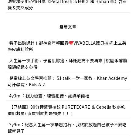
洗髮精使用心得分享《Petal fresh 沛特斯》和《Shan 善》含有
機＆天然成分
最新文章
看不出動過針！卻神奇年輕回春
VIVABELLA薇貝拉 @上立美
學皮膚科診所
人生第一次手術，子宮肌腺瘤，拜託經痛不要再來 | 桃園禾馨腹
腔鏡紀錄＆心得
兒童線上英文學習推薦： 51 talk 一對一家教、Khan Academy
可汗學院、Kids A-Z
4y3m ：視力檢查、練習犯錯、認識華德福
【已結團】30分鐘緊實撫紋 PURETÉCARE ＆ Cebelia 秋冬乾
癢肌救星? 沒買到絕對是損失！！！
3y9m：紀念人生第一次攀岩抱石、我終於放過自己孩子不愛吃
飯就算了