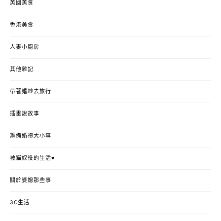
英國美食
香港美食
人妻小廚房
其他雜記
帶著婚紗去旅行
插畫說故事
籌備婚禮大小事
被貓奴役的生活♥
關於婆媳那些事
3C生活