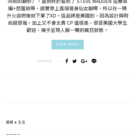
同款的癖好），直到終於看到了 STEVE MADDEN 這雙草
編+芭蕾綁帶，感覺穿上直接晉身仙女腳啊，所以在一陣
升火自燃後就下單了XD。這品牌是美國的，因為設計與時
尚感很強，加上又不會太貴 CP 值很高，很受美國大學生
歡迎，幾乎呈現人腳一雙的瘋狂狀態。
VIEW POST
SHARE
婚姻 & 生活