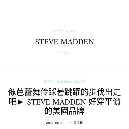
POSTS BY TAG
STEVE MADDEN
1 POST
愛漂亮
穿搭分享＆商品介紹
像芭蕾舞伶踩著跳躍的步伐出走
吧► STEVE MADDEN 好穿平價
的美國品牌
POSTED
2016-08-31
BY
流氓顆
ON