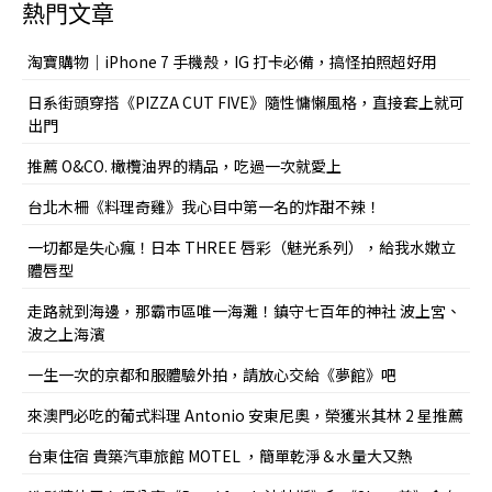
熱門文章
淘寶購物｜iPhone 7 手機殼，IG 打卡必備，搞怪拍照超好用
日系街頭穿搭《PIZZA CUT FIVE》隨性慵懶風格，直接套上就可
出門
推薦 O&CO. 橄欖油界的精品，吃過一次就愛上
台北木柵《料理奇雞》我心目中第一名的炸甜不辣！
一切都是失心瘋！日本 THREE 唇彩（魅光系列），給我水嫩立
體唇型
走路就到海邊，那霸市區唯一海灘！鎮守七百年的神社 波上宮、
波之上海濱
一生一次的京都和服體驗外拍，請放心交給《夢館》吧
來澳門必吃的葡式料理 Antonio 安東尼奧，榮獲米其林 2 星推薦
台東住宿 貴築汽車旅館 MOTEL ，簡單乾淨＆水量大又熱