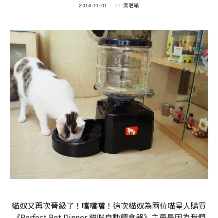
POSTED
2014-11-01
BY
流氓顆
ON
貓奴又再次晉級了！噹噹噹！這次貓奴為兩位喵星人購買
《Perfect Pet Dinner 貓咪自動餵食器》主要是因為我們