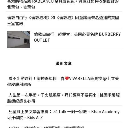
香港購物推薦 RABEANCO 全真皮包包，質感好超棒收納設計的
側背包、後背包
倫敦自由行《倫敦塔橋》和《倫敦塔》因童謠而聲名遠播的英國
王室宮殿
倫敦自由行：超便宜！英國必買名牌 BURBERRY
OUTLET
最新文章
看不出動過針！卻神奇年輕回春
VIVABELLA薇貝拉 @上立美
學皮膚科診所
人生第一次手術，子宮肌腺瘤，拜託經痛不要再來 | 桃園禾馨腹
腔鏡紀錄＆心得
兒童線上英文學習推薦： 51 talk 一對一家教、Khan Academy
可汗學院、Kids A-Z