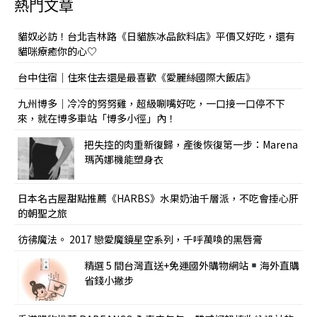
熱門文章
貓奴必訪！台北吉林路《日貓族冰品飲料店》平價又好吃，還有
貓咪療癒你的心♡
台中住宿｜住來住去還是最喜歡《愛麗絲國際大飯店》
九州博多｜冷冷的努努雞，超級唰嘴好吃，一口接一口停不下
來，就在博多車站「博多小徑」內！
把失控的肉重新復歸，產後恢復第一步：Marena
瑪芮娜機能塑身衣
日本名古屋甜點推薦《HARBS》水果奶油千層派，不吃會捶心肝
的朝聖之旅
彷彿魔法。 2017 戀愛魔鏡星空系列，千呼萬喚的黑唇膏
精選 5 間台灣直送+免運國外購物網站
海外直購
省錢小撇步