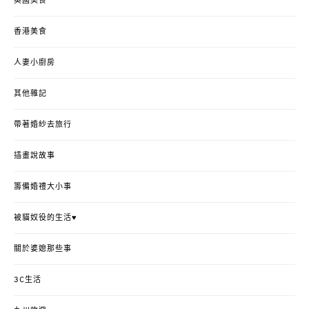
英國美食
香港美食
人妻小廚房
其他雜記
帶著婚紗去旅行
插畫說故事
籌備婚禮大小事
被貓奴役的生活♥
關於婆媳那些事
3C生活