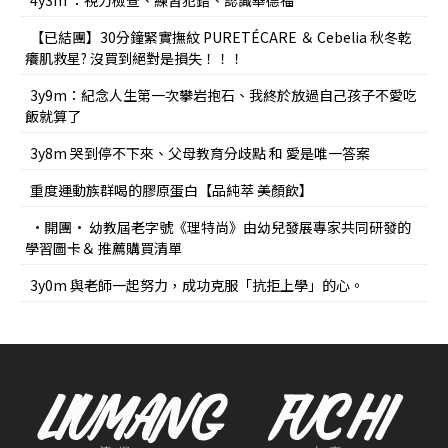
4y3m ：視力檢查、練習犯錯、認識華德福
【已結團】30分鐘緊實撫紋 PURETÉCARE ＆ Cebelia 秋冬乾
癢肌救星? 沒買到絕對是損失！！！
3y9m：紀念人生第一次攀岩抱石、我終於放過自己孩子不愛吃
飯就算了
3y8m 哭到停不下來、父母教育分歧點 和 愛是唯一答案
重度運動族群喝的膠原蛋白【品純萃 美顏飲】
•開團• 幼教屆老字號《理特尚》由幼兒發展專家共同研發的
學習圖卡＆ 推薦購買清單
3y0m 與老師一起努力，成功克服「抗拒上學」的心。