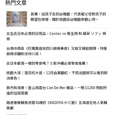
熱門文章
其實，送孩子去的幼稚園，代表著父母對孩子的
期望在哪裡 – 關於桃園區幼稚園參觀心得。
女生去日本必買的日用品，Center-in 衛生棉 和 蘇菲 ソフィ 棉
條
台南中西區《巴蜀風道地四川麻辣美食》又麻又辣超開胃，特推
麻辣涼麵和涼拌川耳！
去日本都買一樣的零食嗎？ 5 款沖繩必買零食推薦！
桃園大溪｜落羽松大道，12月由黃翻紅，不用出國就可以看到歐
洲景色！
房內有海景！釜山海雲台 Ciel De Mer 飯店，一晚 $1200 物超所
值的住宿首選
路過會被鰻魚炭香勾魂的《KADOYA かど屋》北海道在地人氣鰻
魚飯