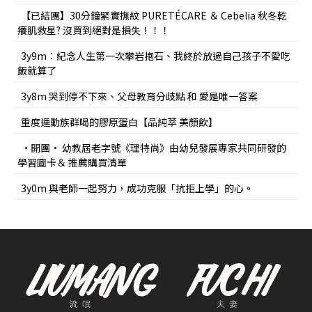
【已結團】30分鐘緊實撫紋 PURETÉCARE ＆ Cebelia 秋冬乾
癢肌救星? 沒買到絕對是損失！！！
3y9m：紀念人生第一次攀岩抱石、我終於放過自己孩子不愛吃
飯就算了
3y8m 哭到停不下來、父母教育分歧點 和 愛是唯一答案
重度運動族群喝的膠原蛋白【品純萃 美顏飲】
•開團• 幼教屆老字號《理特尚》由幼兒發展專家共同研發的
學習圖卡＆ 推薦購買清單
3y0m 與老師一起努力，成功克服「抗拒上學」的心。