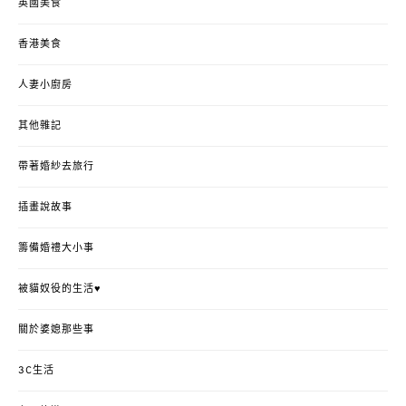
英國美食
香港美食
人妻小廚房
其他雜記
帶著婚紗去旅行
插畫說故事
籌備婚禮大小事
被貓奴役的生活♥
關於婆媳那些事
3C生活