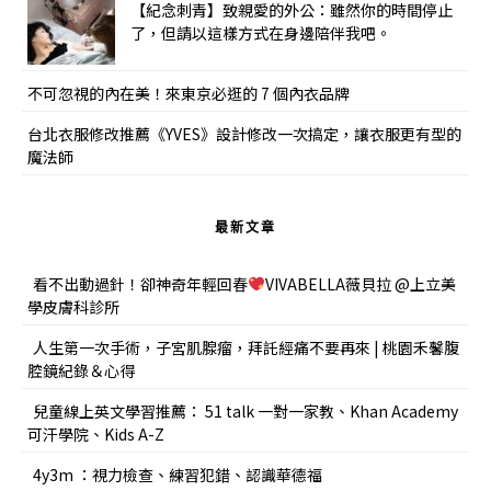
【紀念刺青】致親愛的外公：雖然你的時間停止
了，但請以這樣方式在身邊陪伴我吧。
不可忽視的內在美！來東京必逛的 7 個內衣品牌
台北衣服修改推薦《YVES》設計修改一次搞定，讓衣服更有型的
魔法師
最新文章
看不出動過針！卻神奇年輕回春
VIVABELLA薇貝拉 @上立美
學皮膚科診所
人生第一次手術，子宮肌腺瘤，拜託經痛不要再來 | 桃園禾馨腹
腔鏡紀錄＆心得
兒童線上英文學習推薦： 51 talk 一對一家教、Khan Academy
可汗學院、Kids A-Z
4y3m ：視力檢查、練習犯錯、認識華德福