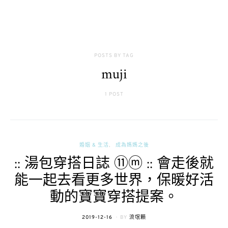
POSTS BY TAG
muji
1 POST
婚姻 & 生活
成為媽媽之後
:: 湯包穿搭日誌 ⑪ⓜ :: 會走後就
能一起去看更多世界，保暖好活
動的寶寶穿搭提案。
POSTED
2019-12-16
BY
流氓顆
ON