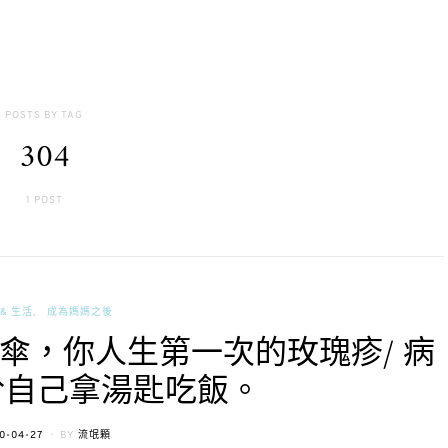
POSTS BY TAG
304
1 POST
& 生活
成為媽媽之後
護傘，你人生第一次的玫瑰疹/ 病
終於自己拿湯匙吃飯。
TED
0-04-27
BY
流氓顆