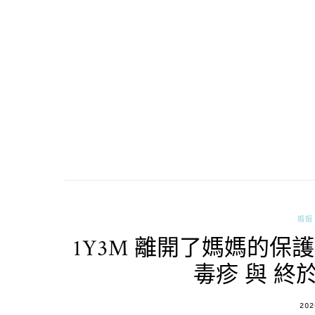
婚姻 
1Y3M 離開了媽媽的保
毒疹 與 
POS
202