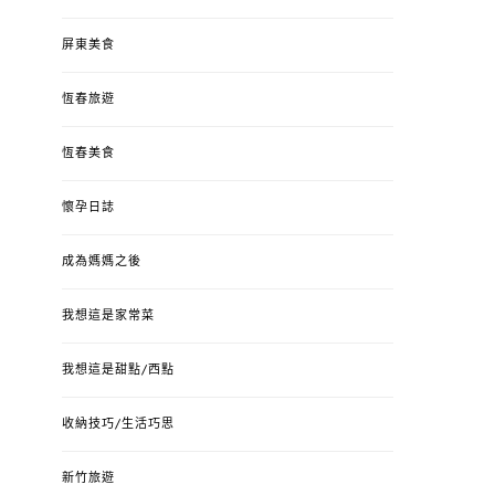
屏東美食
恆春旅遊
恆春美食
懷孕日誌
成為媽媽之後
我想這是家常菜
我想這是甜點/西點
收納技巧/生活巧思
新竹旅遊