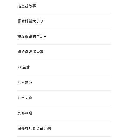
插畫說故事
籌備婚禮大小事
被貓奴役的生活♥
關於婆媳那些事
3C生活
九州旅遊
九州美食
京都旅遊
保養技巧＆商品介紹