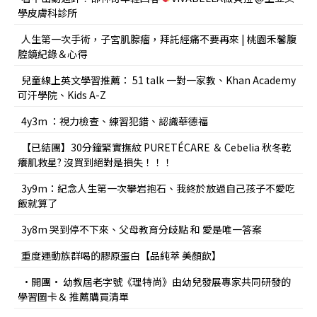
學皮膚科診所
人生第一次手術，子宮肌腺瘤，拜託經痛不要再來 | 桃園禾馨腹
腔鏡紀錄＆心得
兒童線上英文學習推薦： 51 talk 一對一家教、Khan Academy
可汗學院、Kids A-Z
4y3m ：視力檢查、練習犯錯、認識華德福
【已結團】30分鐘緊實撫紋 PURETÉCARE ＆ Cebelia 秋冬乾
癢肌救星? 沒買到絕對是損失！！！
3y9m：紀念人生第一次攀岩抱石、我終於放過自己孩子不愛吃
飯就算了
3y8m 哭到停不下來、父母教育分歧點 和 愛是唯一答案
重度運動族群喝的膠原蛋白【品純萃 美顏飲】
•開團• 幼教屆老字號《理特尚》由幼兒發展專家共同研發的
學習圖卡＆ 推薦購買清單