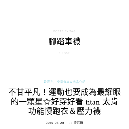
POSTS BY TAG
腳踏車襪
1 POST
愛漂亮
穿搭分享＆商品介紹
不甘平凡！運動也要成為最耀眼
的一顆星☆好穿好看 titan 太肯
功能慢跑衣＆壓力襪
POSTED
2015-08-28
BY
流氓顆
ON