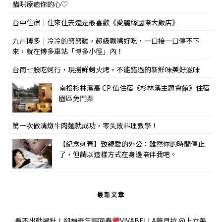
貓咪療癒你的心♡
台中住宿｜住來住去還是最喜歡《愛麗絲國際大飯店》
九州博多｜冷冷的努努雞，超級唰嘴好吃，一口接一口停不下
來，就在博多車站「博多小徑」內！
台南七股吃蚵行，現撈鮮蚵火烤，不能錯過的新鮮味美好滋味
南投杉林溪高 CP 值住宿《杉林溪主題會館》住宿
園區免門票
第一次做清燉牛肉麵就成功，零失敗料理教學！
【紀念刺青】致親愛的外公：雖然你的時間停止
了，但請以這樣方式在身邊陪伴我吧。
最新文章
看不出動過針！卻神奇年輕回春
VIVABELLA薇貝拉 @上立美