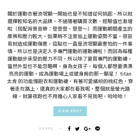
關於運動衣著流氓顆一開始也是不知道從何挑起，所以就
選擇較知名的大品牌，不過隨著購買次數，經驗值也漸增
啦（搭配背景音樂：登登登、登登～）而運動期間產生的
摩擦和壓力較大，如果稍不注意加上運動姿勢不當，很容
易就造成運動傷害，這點也一直是流氓顆最害怕的一件事
情，所以也是決定入手專門運動的運動襪啦！而因為每種
運動腳步承受的壓力不同，所以除了要買專門的運動襪，
當然外型也不能忽略啊，身為女孩子，每個人都想要漂漂
亮亮的運動，成為運動場上或健身房的那一顆星！ titan
太肯 的功能慢跑衣和運動襪，有著可愛繽紛的桃紅色，穿
著走在路上，還真的大家都在看我呢，整個就是螢光路
線，就算夜跑也不用擔心人家看不見我吧，哈哈哈！
VIEW POST
SHARE