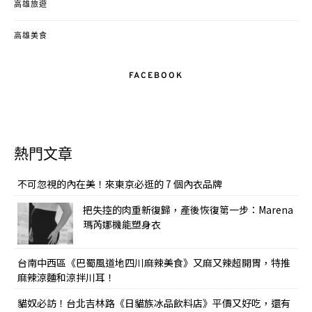
高雄旅遊
高雄美食
FACEBOOK
熱門文章
不可忽視的內在美！來東京必逛的 7 個內衣品牌
把失控的肉重新復歸，產後恢復第一步：Marena
瑪芮娜機能塑身衣
台南中西區《巴蜀風道地四川麻辣美食》又麻又辣超開胃，特推
麻辣涼麵和涼拌川耳！
貓奴必訪！台北吉林路《日貓族冰品飲料店》平價又好吃，還有