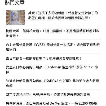
熱門文章
其實，送孩子去的幼稚園，代表著父母對孩子的
期望在哪裡 – 關於桃園區幼稚園參觀心得。
桃園大溪｜落羽松大道，12月由黃翻紅，不用出國就可以看到歐
洲景色！
台北衣服修改推薦《YVES》設計修改一次搞定，讓衣服更有型的
魔法師
去日本都買一樣的零食嗎？ 5 款沖繩必買零食推薦！
女生去日本必買的日用品，Center-in 衛生棉 和 蘇菲 ソフィ 棉
條
路過會被鰻魚炭香勾魂的《KADOYA かど屋》北海道在地人氣鰻
魚飯
墾丁浮淺秘境♡小巴里/峇里島，浪漫指數破表的礁岩海灘
房內有海景！釜山海雲台 Ciel De Mer 飯店，一晚 $1200 物超所