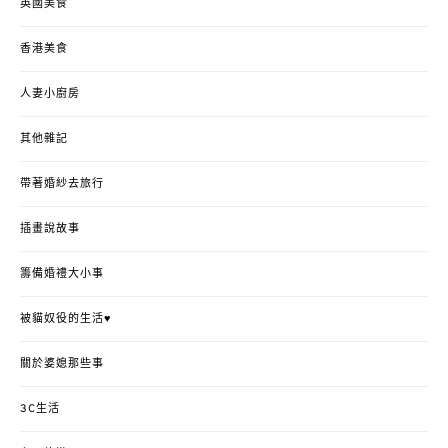
英國美食
香港美食
人妻小廚房
其他雜記
帶著婚紗去旅行
插畫說故事
籌備婚禮大小事
被貓奴役的生活♥
關於婆媳那些事
3C生活