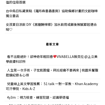
值的住宿首選
台中烏日私藏景點《羅布森書蟲書房》協助偏鄉計畫的文創咖啡
獨立書店
女孩夏日涼飲 DIY《黑糖醃檸檬》加水飲用或飯後解膩都超適合
呦♡
最新文章
看不出動過針！卻神奇年輕回春
VIVABELLA薇貝拉 @上立美
學皮膚科診所
人生第一次手術，子宮肌腺瘤，拜託經痛不要再來 | 桃園禾馨腹
腔鏡紀錄＆心得
兒童線上英文學習推薦： 51 talk 一對一家教、Khan Academy
可汗學院、Kids A-Z
4y3m ：視力檢查、練習犯錯、認識華德福