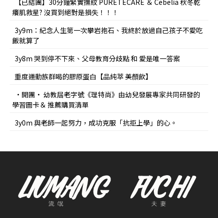
【已結團】30分鐘緊實撫紋 PURETÉCARE ＆ Cebelia 秋冬乾
癢肌救星? 沒買到絕對是損失！！！
3y9m：紀念人生第一次攀岩抱石、我終於放過自己孩子不愛吃
飯就算了
3y8m 哭到停不下來、父母教育分歧點 和 愛是唯一答案
重度運動族群喝的膠原蛋白【品純萃 美顏飲】
•開團• 幼教屆老字號《理特尚》由幼兒發展專家共同研發的
學習圖卡＆ 推薦購買清單
3y0m 與老師一起努力，成功克服「抗拒上學」的心。