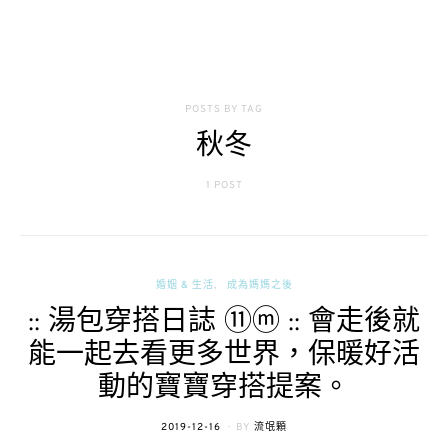
POSTS BY TAG
秋冬
1 POST
婚姻 & 生活
成為媽媽之後
:: 湯包穿搭日誌 ⑪ⓜ :: 會走後就
能一起去看更多世界，保暖好活
動的寶寶穿搭提案。
POSTED
2019-12-16
BY
流氓顆
ON