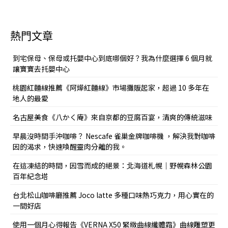
熱門文章
到宅保母、保母或托嬰中心到底哪個好？我為什麼選擇 6 個月就
讓寶寶去托嬰中心
桃園紅麵線推薦《阿燁紅麵線》市場攤販起家，超過 10 多年在
地人的最愛
名古屋美食《八かく庵》來自京都的豆腐百宴，清爽的傳統滋味
早晨沒時間手沖咖啡？ Nescafe 雀巢金牌咖啡機 ，解決我對咖啡
因的渴求，快速喚醒靈肉分離的我。
在這凍結的時間，因雪而成的絕景：北海道札幌｜野幌森林公園
百年紀念塔
台北松山咖啡廳推薦 Joco latte 多種口味熱巧克力，用心實在的
一間好店
使用一個月心得報告《VERNA X50 緊緻曲線纖體霜》曲線雕塑更