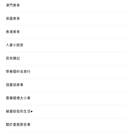
澳門美食
英國美食
香港美食
人妻小廚房
其他雜記
帶著婚紗去旅行
插畫說故事
籌備婚禮大小事
被貓奴役的生活♥
關於婆媳那些事