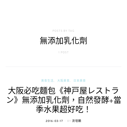
POSTS BY TAG
無添加乳化劑
1 POST
美食生活
大阪美食
日本美食
大阪必吃麵包《神戸屋レストラ
ン》無添加乳化劑，自然發酵+當
季水果超好吃！
POSTED
2016-03-17
BY
流氓顆
ON