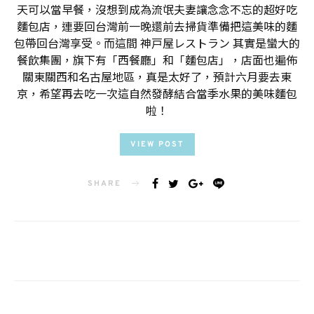
天可以當早餐，沒想到成為流氓夫妻讓念念不忘的超好吃
麵包店，連要回台灣前一晚還前去掃貨準備把這美味的麵
包帶回台灣享受。而這間 神戸屋レストラン 其實是蠻大的
餐飲集團，旗下有「西餐廳」和「麵包店」，店面也遍佈
關東關西和名古屋地區，真是太好了，預計六月要去東
京，希望再去吃一次這自然發酵結合當季水果的美味麵包
啦！
VIEW POST
SHARE