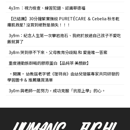
4y3m ：視力檢查、練習犯錯、認識華德福
【已結團】30分鐘緊實撫紋 PURETÉCARE ＆ Cebelia 秋冬乾
癢肌救星? 沒買到絕對是損失！！！
3y9m：紀念人生第一次攀岩抱石、我終於放過自己孩子不愛吃
飯就算了
3y8m 哭到停不下來、父母教育分歧點 和 愛是唯一答案
重度運動族群喝的膠原蛋白【品純萃 美顏飲】
•開團• 幼教屆老字號《理特尚》由幼兒發展專家共同研發的
學習圖卡＆ 推薦購買清單
3y0m 與老師一起努力，成功克服「抗拒上學」的心。