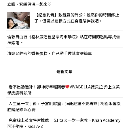
立體，緊緻保濕一起來♡
【紀念刺青】致親愛的外公：雖然你的時間停止
了，但請以這樣方式在身邊陪伴我吧。
倫敦自由行《格林威治舊皇家海軍學院》站在時間的起點尋找雷
神索爾…
清爽又綿密的香蕉蛋糕，自己動手做其實很簡單
最新文章
看不出動過針！卻神奇年輕回春
VIVABELLA薇貝拉 @上立美
學皮膚科診所
人生第一次手術，子宮肌腺瘤，拜託經痛不要再來 | 桃園禾馨腹
腔鏡紀錄＆心得
兒童線上英文學習推薦： 51 talk 一對一家教、Khan Academy
可汗學院、Kids A-Z