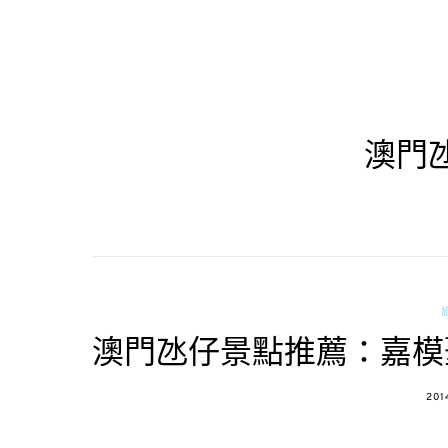
澳門
澳門氹仔景點推薦：嘉模
POS
201
ON