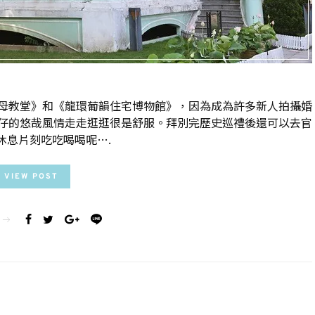
母教堂》和《龍環葡韻住宅博物館》，因為成為許多新人拍攝婚
仔的悠哉風情走走逛逛很是舒服。拜別完歷史巡禮後還可以去官
休息片刻吃吃喝喝呢….
VIEW POST