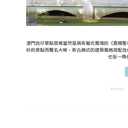
澳門氹仔景點首推當然是具有葡式風情的《嘉模聖
紗的景點而聲名大噪，新古典式的建築風格搭配氹
也街一帶
SHARE