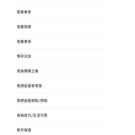
屏東美食
恆春旅遊
恆春美食
懷孕日誌
成為媽媽之後
我想這是家常菜
我想這是甜點/西點
收納技巧/生活巧思
新竹旅遊