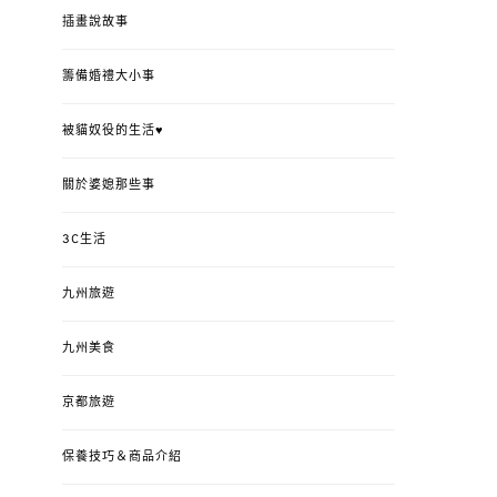
插畫說故事
籌備婚禮大小事
被貓奴役的生活♥
關於婆媳那些事
3C生活
九州旅遊
九州美食
京都旅遊
保養技巧＆商品介紹