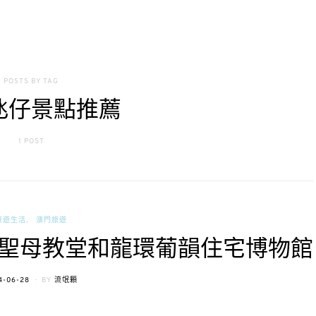
POSTS BY TAG
氹仔景點推薦
1 POST
旅遊生活
澳門旅遊
聖母教堂和龍環葡韻住宅博物館
TED
4-06-28
BY
流氓顆