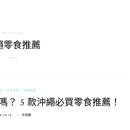
POSTS BY TAG
繩零食推薦
1 POST
活
日本旅遊
沖繩旅遊
？ 5 款沖繩必買零食推薦！
STED
6-10-12
BY
流氓顆