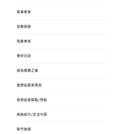
屏東美食
恆春旅遊
恆春美食
懷孕日誌
成為媽媽之後
我想這是家常菜
我想這是甜點/西點
收納技巧/生活巧思
新竹旅遊