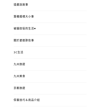
插畫說故事
籌備婚禮大小事
被貓奴役的生活♥
關於婆媳那些事
3C生活
九州旅遊
九州美食
京都旅遊
保養技巧＆商品介紹