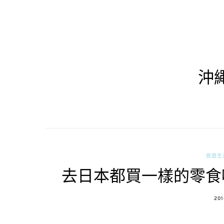
沖
旅遊生
去日本都買一樣的零食嗎
PO
201
ON