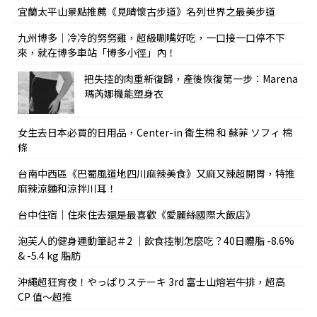
宜蘭太平山景點推薦《見晴懷古步道》名列世界之最美步道
九州博多｜冷冷的努努雞，超級唰嘴好吃，一口接一口停不下
來，就在博多車站「博多小徑」內！
把失控的肉重新復歸，產後恢復第一步：Marena
瑪芮娜機能塑身衣
女生去日本必買的日用品，Center-in 衛生棉 和 蘇菲 ソフィ 棉
條
台南中西區《巴蜀風道地四川麻辣美食》又麻又辣超開胃，特推
麻辣涼麵和涼拌川耳！
台中住宿｜住來住去還是最喜歡《愛麗絲國際大飯店》
泡芙人的健身運動筆記＃2 ｜飲食控制怎麼吃？40日體脂 -8.6%
& -5.4 kg 脂肪
沖繩超狂宵夜！やっぱりステーキ 3rd 富士山熔岩牛排，超高
CP 值～超推