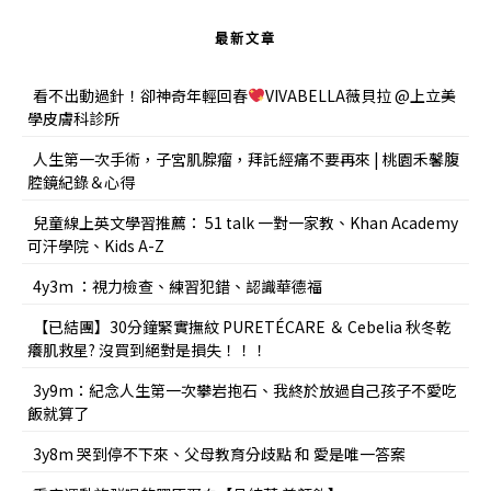
最新文章
看不出動過針！卻神奇年輕回春
VIVABELLA薇貝拉 @上立美
學皮膚科診所
人生第一次手術，子宮肌腺瘤，拜託經痛不要再來 | 桃園禾馨腹
腔鏡紀錄＆心得
兒童線上英文學習推薦： 51 talk 一對一家教、Khan Academy
可汗學院、Kids A-Z
4y3m ：視力檢查、練習犯錯、認識華德福
【已結團】30分鐘緊實撫紋 PURETÉCARE ＆ Cebelia 秋冬乾
癢肌救星? 沒買到絕對是損失！！！
3y9m：紀念人生第一次攀岩抱石、我終於放過自己孩子不愛吃
飯就算了
3y8m 哭到停不下來、父母教育分歧點 和 愛是唯一答案