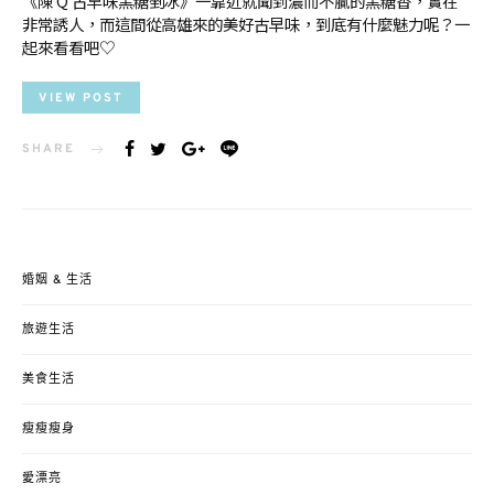
《陳 Q 古早味黑糖剉冰》一靠近就聞到濃而不膩的黑糖香，實在
非常誘人，而這間從高雄來的美好古早味，到底有什麼魅力呢？一
起來看看吧♡
VIEW POST
SHARE
婚姻 & 生活
旅遊生活
美食生活
瘦瘦瘦身
愛漂亮