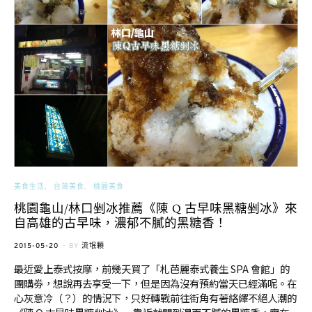
美食生活
台灣美食
桃園美食
桃園龜山/林口剉冰推薦《陳 Q 古早味黑糖剉冰》來
自高雄的古早味，濃郁不膩的黑糖香！
POSTED
2015-05-20
BY
流氓顆
ON
最近愛上泰式按摩，前幾天買了「札芭麗泰式養生 SPA 會館」的
團購劵，想說再去享受一下，但是因為沒有預約當天已經滿呢。在
心灰意冷（？）的情況下，只好轉戰前往街角有著絡繹不絕人潮的