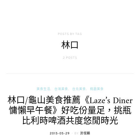
POSTS BY TAG
林口
2 POSTS
美食生活
台灣美食
台北美食
桃園美食
林口/龜山美食推薦《Laze’s Diner
慵懶早午餐》好吃份量足，挑瓶
比利時啤酒共度悠閒時光
POSTED
2015-05-29
BY
流氓顆
ON