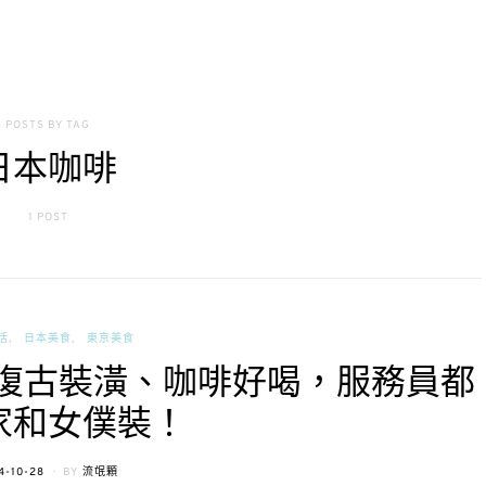
POSTS BY TAG
日本咖啡
1 POST
活
日本美食
東京美食
復古裝潢、咖啡好喝，服務員都
家和女僕裝！
TED
4-10-28
BY
流氓顆