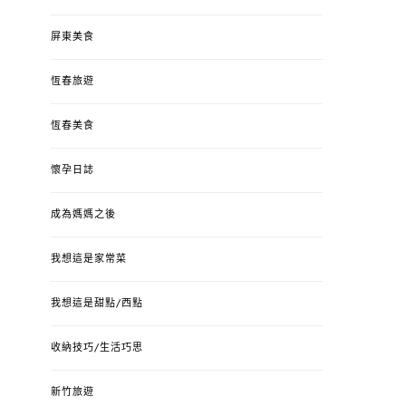
屏東美食
恆春旅遊
恆春美食
懷孕日誌
成為媽媽之後
我想這是家常菜
我想這是甜點/西點
收納技巧/生活巧思
新竹旅遊