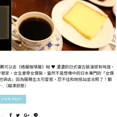
薦可以去《樁屋咖啡屋》呦 ♥ 濃濃的日式復古裝潢很有味道，
穿管家，女生會穿女僕裝，當然不是想像中的日本專門的「女僕
池袋店」因為服務生太可愛惹，忍不住和她搭訕並合照了！顆
….（癡漢狀態）
VIEW POST