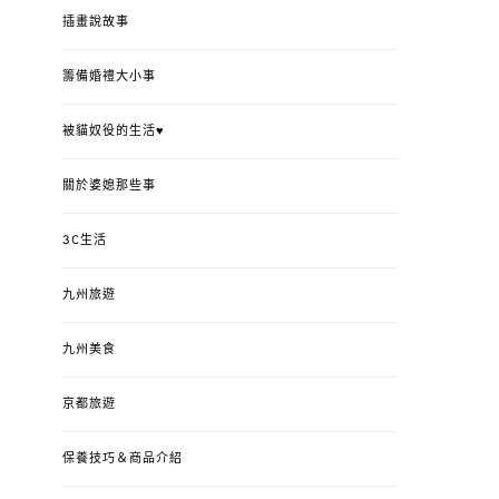
插畫說故事
籌備婚禮大小事
被貓奴役的生活♥
關於婆媳那些事
3C生活
九州旅遊
九州美食
京都旅遊
保養技巧＆商品介紹