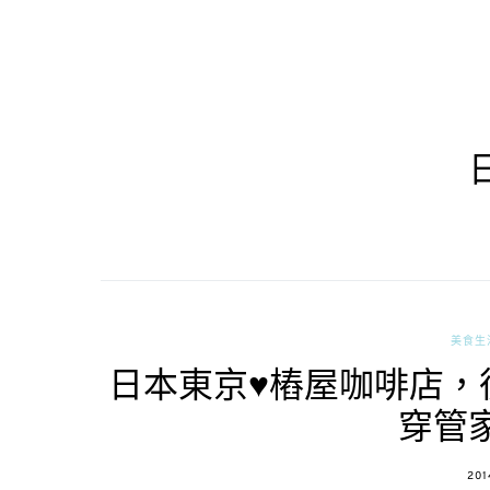
美食生
日本東京♥樁屋咖啡店，
穿管
POS
201