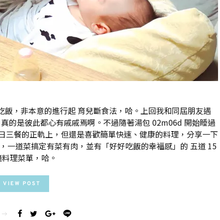
吃飯，非本意的進行起 育兒斷食法，哈。上回我和同屆朋友遇
的是彼此都心有戚戚焉啊。不過隨著湯包 02m06d 開始睡過
日三餐的正軌上，但還是喜歡簡單快速、健康的料理，分享一下
一道菜搞定有菜有肉，並有「好好吃飯的幸福感」的 五道 15
鐘料理菜單，哈。
VIEW POST