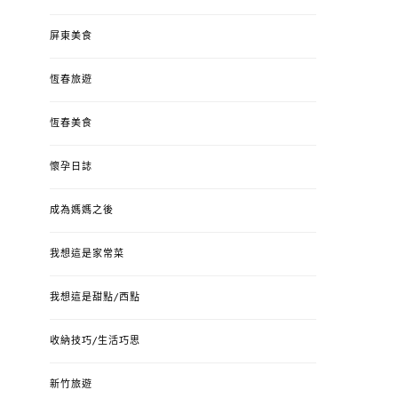
屏東美食
恆春旅遊
恆春美食
懷孕日誌
成為媽媽之後
我想這是家常菜
我想這是甜點/西點
收納技巧/生活巧思
新竹旅遊