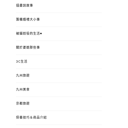
插畫說故事
籌備婚禮大小事
被貓奴役的生活♥
關於婆媳那些事
3C生活
九州旅遊
九州美食
京都旅遊
保養技巧＆商品介紹