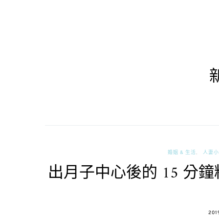
婚姻 & 生活
人妻小
出月子中心後的 15 
POS
201