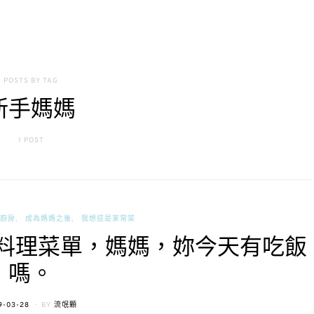
POSTS BY TAG
新手媽媽
1 POST
廚房
成為媽媽之後
我想這是家常菜
分鐘料理菜單，媽媽，妳今天有吃飯
嗎。
TED
9-03-28
BY
流氓顆