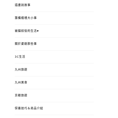
插畫說故事
籌備婚禮大小事
被貓奴役的生活♥
關於婆媳那些事
3C生活
九州旅遊
九州美食
京都旅遊
保養技巧＆商品介紹