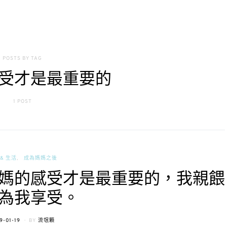
POSTS BY TAG
受才是最重要的
1 POST
& 生活
成為媽媽之後
媽的感受才是最重要的，我親餵
為我享受。
STED
9-01-19
BY
流氓顆