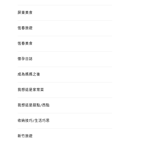
屏東美食
恆春旅遊
恆春美食
懷孕日誌
成為媽媽之後
我想這是家常菜
我想這是甜點/西點
收納技巧/生活巧思
新竹旅遊