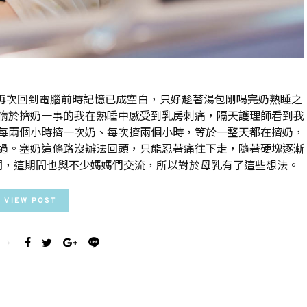
怕再次回到電腦前時記憶已成空白，只好趁著湯包剛喝完奶熟睡之
惰於擠奶一事的我在熟睡中感受到乳房刺痛，隔天護理師看到我
每兩個小時擠一次奶、每次擠兩個小時，等於一整天都在擠奶，
過。塞奶這條路沒辦法回頭，只能忍著痛往下走，隨著硬塊逐漸
門，這期間也與不少媽媽們交流，所以對於母乳有了這些想法。
VIEW POST