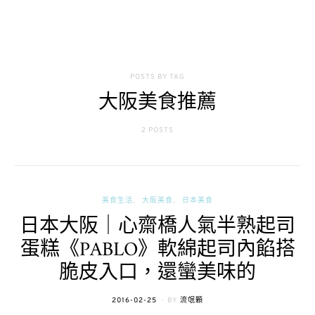
POSTS BY TAG
大阪美食推薦
2 POSTS
美食生活
大阪美食
日本美食
日本大阪｜心齋橋人氣半熟起司
蛋糕《PABLO》軟綿起司內餡搭
脆皮入口，還蠻美味的
POSTED
2016-02-25
BY
流氓顆
ON