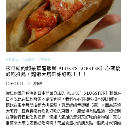
美食生活
大阪美食
日本美食
來自紐約超豪華龍蝦堡《LUKE’S LOBSTER》心齋橋
必吃推薦，龍蝦大塊鮮甜好吃！！！
POSTED
2016-02-23
BY
流氓顆
ON
從紐約飄洋過海到日本開設分店的《LUKE’S LOBSTER》聽說在
日本吃比在紐約發源地還便宜啊，我們在心齋橋吃根本沒排到隊，
聽說在東京每間店都大排長龍，真是超級幸運呢（笑）。因為這趟
大阪行一直覺得沒有吃到好吃的東西，一度覺得有點難過，沒想到
在購物行程後吃到這樣一個讓人滿足的澎湃又好吃的食物呢，真心
推薦來大阪心齋橋必吃啊啊！而且食量小的朋友點一般尺寸就很飽