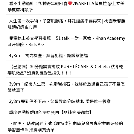
看不出動過針！卻神奇年輕回春
VIVABELLA薇貝拉 @上立美
學皮膚科診所
人生第一次手術，子宮肌腺瘤，拜託經痛不要再來 | 桃園禾馨腹
腔鏡紀錄＆心得
兒童線上英文學習推薦： 51 talk 一對一家教、Khan Academy
可汗學院、Kids A-Z
4y3m ：視力檢查、練習犯錯、認識華德福
【已結團】30分鐘緊實撫紋 PURETÉCARE ＆ Cebelia 秋冬乾
癢肌救星? 沒買到絕對是損失！！！
3y9m：紀念人生第一次攀岩抱石、我終於放過自己孩子不愛吃
飯就算了
3y8m 哭到停不下來、父母教育分歧點 和 愛是唯一答案
重度運動族群喝的膠原蛋白【品純萃 美顏飲】
•開團• 幼教屆老字號《理特尚》由幼兒發展專家共同研發的
學習圖卡＆ 推薦購買清單