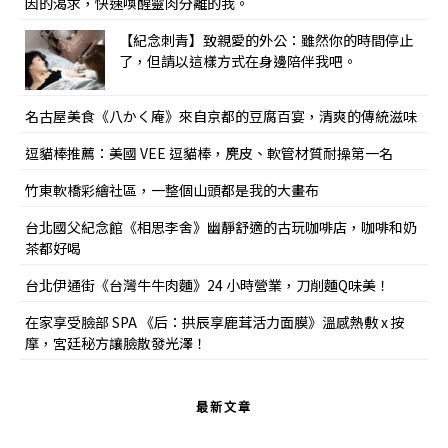
因的渴求，快速喚醒靈肉分離的我。
【紀念刺青】致親愛的外公：雖然你的時間停止
了，但請以這樣方式在身邊陪伴我吧。
名古屋美食《八かく庵》來自京都的豆腐百宴，清爽的傳統滋味
逗貓棒推薦：美國 VEE 逗貓棒，麂皮、軟管材質耐操第一名
竹東軟橋彩繪社區，一整個山頭都是我的大畫布
台北國父紀念館《相思李舍》幽靜舒適的古玩咖啡店，咖啡和奶
茶都好喝
台北伊通街《台灣牛牛肉麵》24 小時營業，刀削麵Q味美！
在家享受臉部 SPA 《后：拱辰享鹿茸活力面膜》溫感熱敷 x 按
摩，宮廷秘方讓臉散發光澤！
最新文章