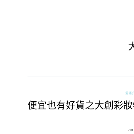
愛漂
便宜也有好貨之大創彩妝
POS
201