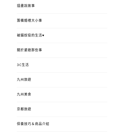
插畫說故事
籌備婚禮大小事
被貓奴役的生活♥
關於婆媳那些事
3C生活
九州旅遊
九州美食
京都旅遊
保養技巧＆商品介紹