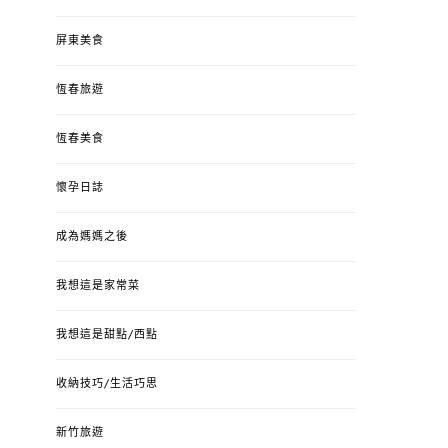
屏東美食
恆春旅遊
恆春美食
懷孕日誌
成為媽媽之後
我想這是家常菜
我想這是甜點/西點
收納技巧/生活巧思
新竹旅遊