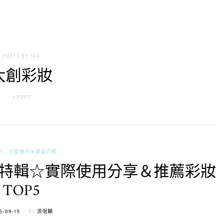
POSTS BY TAG
大創彩妝
1 POST
亮
化妝技巧＆商品介紹
特輯☆實際使用分享＆推薦彩妝
TOP5
TED
5-09-15
BY
流氓顆