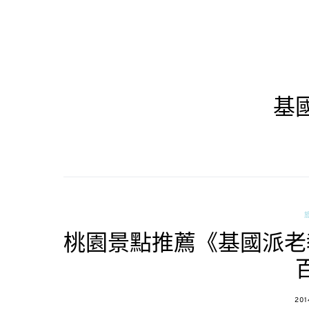
基
桃園景點推薦《基國派老
POS
201