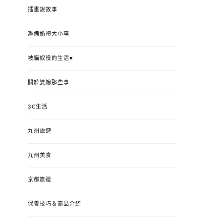
插畫說故事
籌備婚禮大小事
被貓奴役的生活♥
關於婆媳那些事
3C生活
九州旅遊
九州美食
京都旅遊
保養技巧＆商品介紹