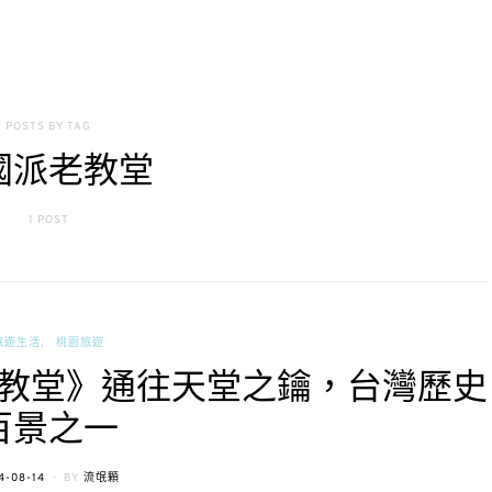
POSTS BY TAG
國派老教堂
1 POST
旅遊生活
桃園旅遊
教堂》通往天堂之鑰，台灣歷史
百景之一
TED
4-08-14
BY
流氓顆