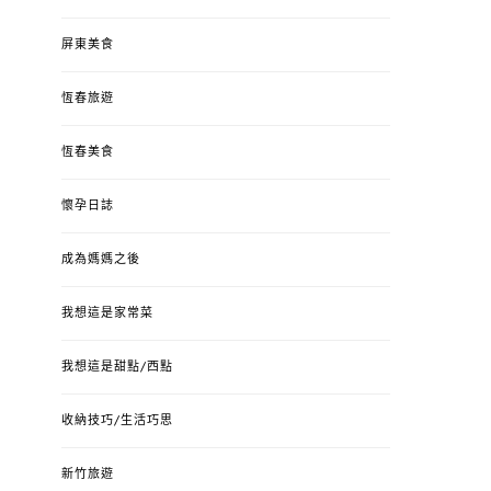
屏東美食
恆春旅遊
恆春美食
懷孕日誌
成為媽媽之後
我想這是家常菜
我想這是甜點/西點
收納技巧/生活巧思
新竹旅遊