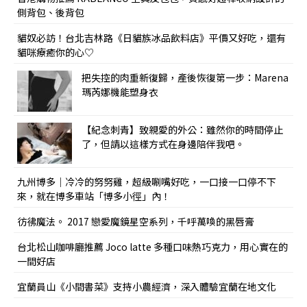
側背包、後背包
貓奴必訪！台北吉林路《日貓族冰品飲料店》平價又好吃，還有
貓咪療癒你的心♡
把失控的肉重新復歸，產後恢復第一步：Marena
瑪芮娜機能塑身衣
【紀念刺青】致親愛的外公：雖然你的時間停止
了，但請以這樣方式在身邊陪伴我吧。
九州博多｜冷冷的努努雞，超級唰嘴好吃，一口接一口停不下
來，就在博多車站「博多小徑」內！
彷彿魔法。 2017 戀愛魔鏡星空系列，千呼萬喚的黑唇膏
台北松山咖啡廳推薦 Joco latte 多種口味熱巧克力，用心實在的
一間好店
宜蘭員山《小間書菜》支持小農經濟，深入體驗宜蘭在地文化