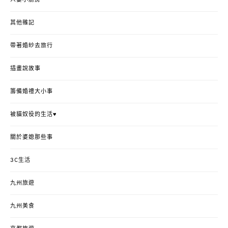
其他雜記
帶著婚紗去旅行
插畫說故事
籌備婚禮大小事
被貓奴役的生活♥
關於婆媳那些事
3C生活
九州旅遊
九州美食