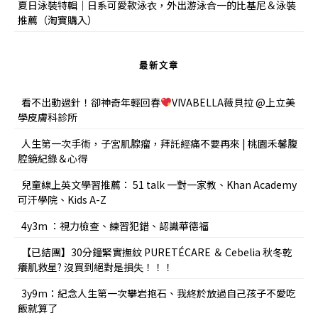
夏日泳裝特輯｜日系可愛款泳衣，外出游泳合一的比基尼＆泳裝
推薦（淘寶購入）
最新文章
看不出動過針！卻神奇年輕回春
VIVABELLA薇貝拉 @上立美
學皮膚科診所
人生第一次手術，子宮肌腺瘤，拜託經痛不要再來 | 桃園禾馨腹
腔鏡紀錄＆心得
兒童線上英文學習推薦： 51 talk 一對一家教、Khan Academy
可汗學院、Kids A-Z
4y3m ：視力檢查、練習犯錯、認識華德福
【已結團】30分鐘緊實撫紋 PURETÉCARE ＆ Cebelia 秋冬乾
癢肌救星? 沒買到絕對是損失！！！
3y9m：紀念人生第一次攀岩抱石、我終於放過自己孩子不愛吃
飯就算了