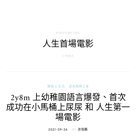
POSTS BY TAG
人生首場電影
1 POST
婚姻 & 生活
成為媽媽之後
2y8m 上幼稚園語言爆發、首次
成功在小馬桶上尿尿 和 人生第一
場電影
POSTED
2021-09-26
BY
流氓顆
ON