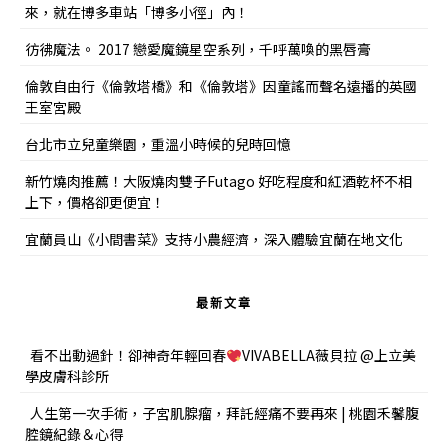
來，就在博多車站「博多小徑」內！
彷彿魔法。 2017 戀愛魔鏡星空系列，千呼萬喚的黑唇膏
倫敦自由行《倫敦塔橋》和《倫敦塔》因童謠而聲名遠播的英國
王室宮殿
台北市立兒童樂園，重溫小時候的兒時回憶
新竹燒肉推薦！大阪燒肉雙子Futago 好吃程度和紅酒乾杯不相
上下，價格卻更便宜！
宜蘭員山《小間書菜》支持小農經濟，深入體驗宜蘭在地文化
最新文章
看不出動過針！卻神奇年輕回春
VIVABELLA薇貝拉 @上立美
學皮膚科診所
人生第一次手術，子宮肌腺瘤，拜託經痛不要再來 | 桃園禾馨腹
腔鏡紀錄＆心得