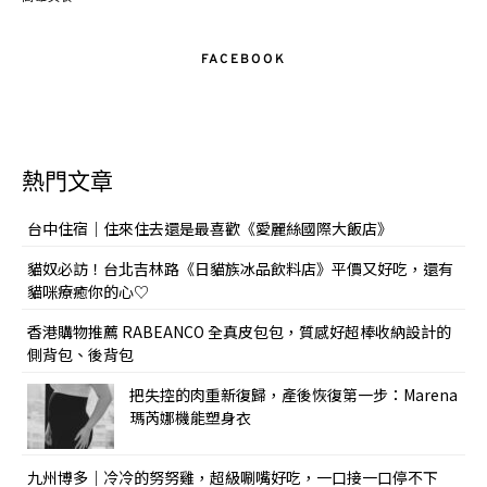
FACEBOOK
熱門文章
台中住宿｜住來住去還是最喜歡《愛麗絲國際大飯店》
貓奴必訪！台北吉林路《日貓族冰品飲料店》平價又好吃，還有
貓咪療癒你的心♡
香港購物推薦 RABEANCO 全真皮包包，質感好超棒收納設計的
側背包、後背包
把失控的肉重新復歸，產後恢復第一步：Marena
瑪芮娜機能塑身衣
九州博多｜冷冷的努努雞，超級唰嘴好吃，一口接一口停不下