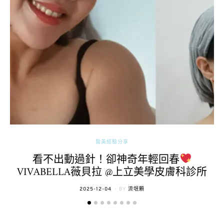
醫美經驗分享
看不出動過針！卻神奇年輕回春
VIVABELLA薇貝拉 @上立美學皮膚科診所
POSTED
2025-12-04
BY
流氓顆
ON