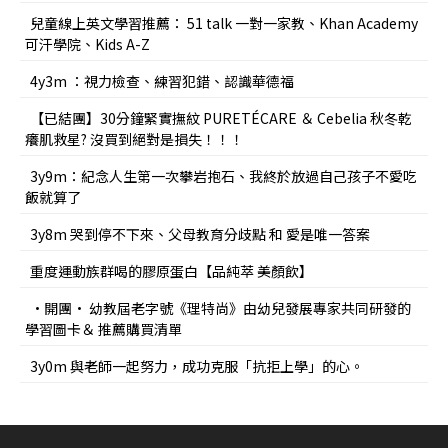
兒童線上英文學習推薦： 51 talk 一對一家教、Khan Academy
可汗學院、Kids A-Z
4y3m ：視力檢查、練習犯錯、認識華德福
【已結團】30分鐘緊實撫紋 PURETÉCARE ＆ Cebelia 秋冬乾
癢肌救星? 沒買到絕對是損失！！！
3y9m：紀念人生第一次攀岩抱石、我終於放過自己孩子不愛吃
飯就算了
3y8m 哭到停不下來、父母教育分歧點 和 愛是唯一答案
重度運動族群喝的膠原蛋白【品純萃 美顏飲】
•開團• 幼教屆老字號《理特尚》由幼兒發展專家共同研發的
學習圖卡＆ 推薦購買清單
3y0m 與老師一起努力，成功克服「抗拒上學」的心。