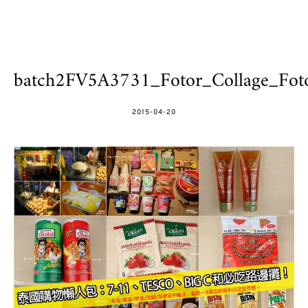
batch2FV5A3731_Fotor_Collage_Foto
POSTED
2015-04-20
ON