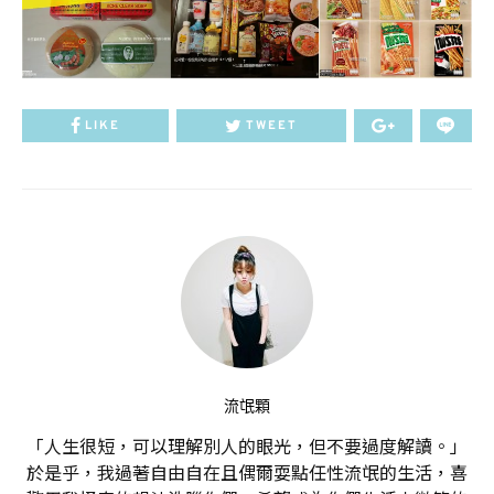
LIKE
TWEET
流氓顆
「人生很短，可以理解別人的眼光，但不要過度解讀。」
於是乎，我過著自由自在且偶爾耍點任性流氓的生活，喜