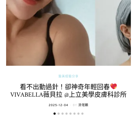
醫美經驗分享
看不出動過針！卻神奇年輕回春
VIVABELLA薇貝拉 @上立美學皮膚科診所
POSTED
2025-12-04
BY
流氓顆
ON