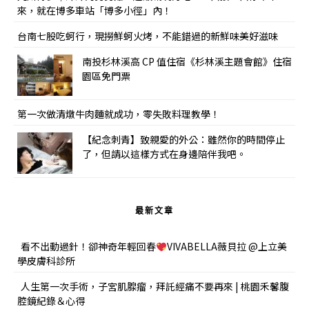
來，就在博多車站「博多小徑」內！
台南七股吃蚵行，現撈鮮蚵火烤，不能錯過的新鮮味美好滋味
南投杉林溪高 CP 值住宿《杉林溪主題會館》住宿
園區免門票
第一次做清燉牛肉麵就成功，零失敗料理教學！
【紀念刺青】致親愛的外公：雖然你的時間停止
了，但請以這樣方式在身邊陪伴我吧。
最新文章
看不出動過針！卻神奇年輕回春
VIVABELLA薇貝拉 @上立美
學皮膚科診所
人生第一次手術，子宮肌腺瘤，拜託經痛不要再來 | 桃園禾馨腹
腔鏡紀錄＆心得