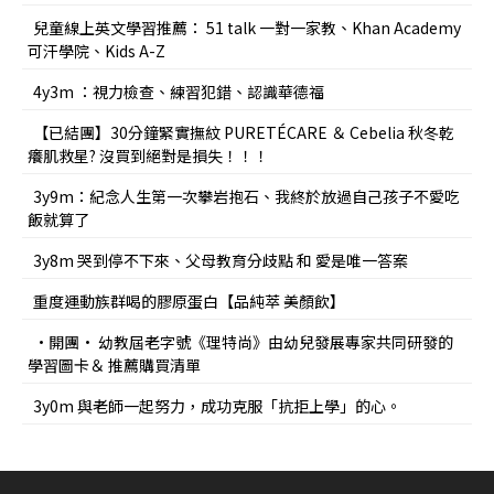
兒童線上英文學習推薦： 51 talk 一對一家教、Khan Academy
可汗學院、Kids A-Z
4y3m ：視力檢查、練習犯錯、認識華德福
【已結團】30分鐘緊實撫紋 PURETÉCARE ＆ Cebelia 秋冬乾
癢肌救星? 沒買到絕對是損失！！！
3y9m：紀念人生第一次攀岩抱石、我終於放過自己孩子不愛吃
飯就算了
3y8m 哭到停不下來、父母教育分歧點 和 愛是唯一答案
重度運動族群喝的膠原蛋白【品純萃 美顏飲】
•開團• 幼教屆老字號《理特尚》由幼兒發展專家共同研發的
學習圖卡＆ 推薦購買清單
3y0m 與老師一起努力，成功克服「抗拒上學」的心。