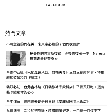
FACEBOOK
熱門文章
不可忽視的內在美！來東京必逛的 7 個內衣品牌
把失控的肉重新復歸，產後恢復第一步：Marena
瑪芮娜機能塑身衣
台南中西區《巴蜀風道地四川麻辣美食》又麻又辣超開胃，特推
麻辣涼麵和涼拌川耳！
貓奴必訪！台北吉林路《日貓族冰品飲料店》平價又好吃，還有
貓咪療癒你的心♡
台中住宿｜住來住去還是最喜歡《愛麗絲國際大飯店》
九州博多｜冷冷的努努雞，超級唰嘴好吃，一口接一口停不下