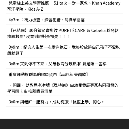
兒童線上英文學習推薦： 51 talk 一對一家教、Khan Academy
可汗學院、Kids A-Z
4y3m ：視力檢查、練習犯錯、認識華德福
【已結團】30分鐘緊實撫紋 PURETÉCARE ＆ Cebelia 秋冬乾
癢肌救星? 沒買到絕對是損失！！！
3y9m：紀念人生第一次攀岩抱石、我終於放過自己孩子不愛吃
飯就算了
3y8m 哭到停不下來、父母教育分歧點 和 愛是唯一答案
重度運動族群喝的膠原蛋白【品純萃 美顏飲】
•開團• 幼教屆老字號《理特尚》由幼兒發展專家共同研發的
學習圖卡＆ 推薦購買清單
3y0m 與老師一起努力，成功克服「抗拒上學」的心。