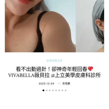
醫美經驗分享
看不出動過針！卻神奇年輕回春
VIVABELLA薇貝拉 @上立美學皮膚科診所
POSTED
2025-12-04
BY
流氓顆
ON