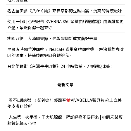
名古屋美食《八かく庵》來自京都的豆腐百宴，清爽的傳統滋味
使用一個月心得報告《VERNA X50 緊緻曲線纖體霜》曲線雕塑更
立體，緊緻保濕一起來♡
桃園八德｜大湳圖書館，老戲院翻新成文藝好去處
早晨沒時間手沖咖啡？ Nescafe 雀巢金牌咖啡機 ，解決我對咖啡
因的渴求，快速喚醒靈肉分離的我。
台北伊通街《台灣牛牛肉麵》24 小時營業，刀削麵Q味美！
最新文章
看不出動過針！卻神奇年輕回春
VIVABELLA薇貝拉 @上立美
學皮膚科診所
人生第一次手術，子宮肌腺瘤，拜託經痛不要再來 | 桃園禾馨腹
腔鏡紀錄＆心得