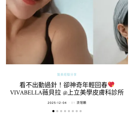
醫美經驗分享
看不出動過針！卻神奇年輕回春
VIVABELLA薇貝拉 @上立美學皮膚科診所
POSTED
2025-12-04
BY
流氓顆
ON