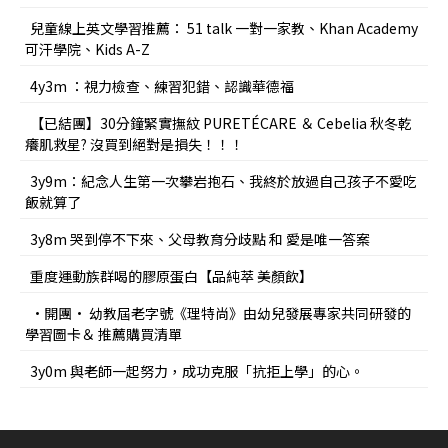
兒童線上英文學習推薦： 51 talk 一對一家教、Khan Academy
可汗學院、Kids A-Z
4y3m ：視力檢查、練習犯錯、認識華德福
【已結團】30分鐘緊實撫紋 PURETÉCARE ＆ Cebelia 秋冬乾
癢肌救星? 沒買到絕對是損失！！！
3y9m：紀念人生第一次攀岩抱石、我終於放過自己孩子不愛吃
飯就算了
3y8m 哭到停不下來、父母教育分歧點 和 愛是唯一答案
重度運動族群喝的膠原蛋白【品純萃 美顏飲】
•開團• 幼教屆老字號《理特尚》由幼兒發展專家共同研發的
學習圖卡＆ 推薦購買清單
3y0m 與老師一起努力，成功克服「抗拒上學」的心。