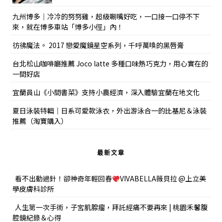
九州博多｜冷冷的努努雞，超級唰嘴好吃，一口接一口停不下
來，就在博多車站「博多小徑」內！
彷彿魔法。 2017 戀愛魔鏡星空系列，千呼萬喚的黑唇膏
台北松山咖啡廳推薦 Joco latte 多種口味熱巧克力，用心實在的
一間好店
宜蘭員山《小間書菜》支持小農經濟，深入體驗宜蘭在地文化
夏日泳裝特輯｜日系可愛款泳衣，外出游泳合一的比基尼＆泳裝
推薦（淘寶購入）
最新文章
看不出動過針！卻神奇年輕回春
VIVABELLA薇貝拉 @上立美
學皮膚科診所
人生第一次手術，子宮肌腺瘤，拜託經痛不要再來 | 桃園禾馨腹
腔鏡紀錄＆心得