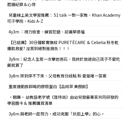
腔鏡紀錄＆心得
兒童線上英文學習推薦： 51 talk 一對一家教、Khan Academy
可汗學院、Kids A-Z
4y3m ：視力檢查、練習犯錯、認識華德福
【已結團】30分鐘緊實撫紋 PURETÉCARE ＆ Cebelia 秋冬乾
癢肌救星? 沒買到絕對是損失！！！
3y9m：紀念人生第一次攀岩抱石、我終於放過自己孩子不愛吃
飯就算了
3y8m 哭到停不下來、父母教育分歧點 和 愛是唯一答案
重度運動族群喝的膠原蛋白【品純萃 美顏飲】
•開團• 幼教屆老字號《理特尚》由幼兒發展專家共同研發的
學習圖卡＆ 推薦購買清單
3y0m 與老師一起努力，成功克服「抗拒上學」的心。