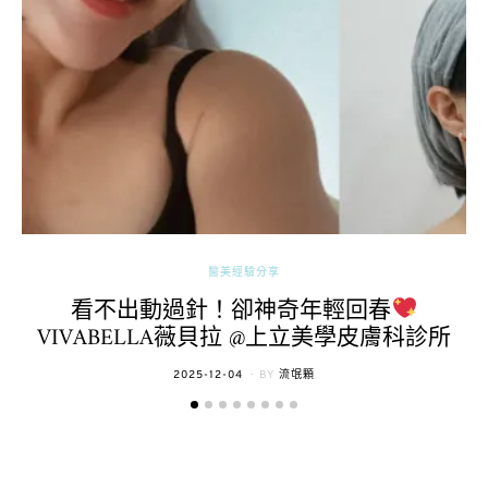
醫美經驗分享
看不出動過針！卻神奇年輕回春
VIVABELLA薇貝拉 @上立美學皮膚科診所
POSTED
2025-12-04
BY
流氓顆
ON