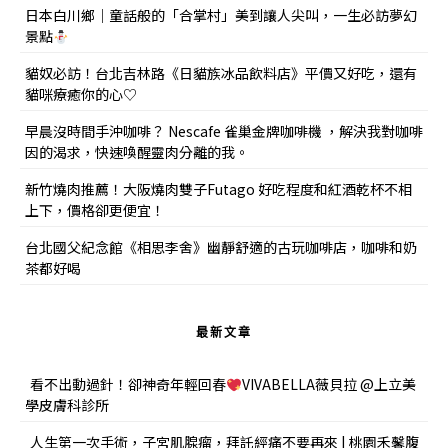
日本白川鄉｜童話般的「合掌村」美到讓人尖叫，一生必訪夢幻
景點
貓奴必訪！台北吉林路《日貓族冰品飲料店》平價又好吃，還有
貓咪療癒你的心♡
早晨沒時間手沖咖啡？ Nescafe 雀巢金牌咖啡機 ，解決我對咖啡
因的渴求，快速喚醒靈肉分離的我。
新竹燒肉推薦！大阪燒肉雙子Futago 好吃程度和紅酒乾杯不相
上下，價格卻更便宜！
台北國父紀念館《相思李舍》幽靜舒適的古玩咖啡店，咖啡和奶
茶都好喝
最新文章
看不出動過針！卻神奇年輕回春
VIVABELLA薇貝拉 @上立美
學皮膚科診所
人生第一次手術，子宮肌腺瘤，拜託經痛不要再來 | 桃園禾馨腹