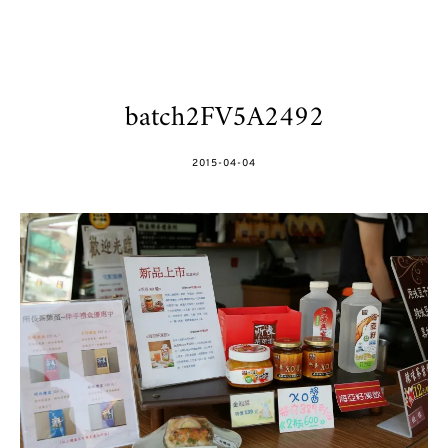
batch2FV5A2492
POSTED
2015-04-04
ON