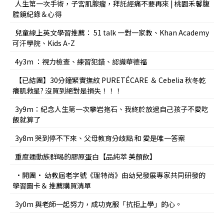
人生第一次手術，子宮肌腺瘤，拜託經痛不要再來 | 桃園禾馨腹
腔鏡紀錄＆心得
兒童線上英文學習推薦： 51 talk 一對一家教、Khan Academy
可汗學院、Kids A-Z
4y3m ：視力檢查、練習犯錯、認識華德福
【已結團】30分鐘緊實撫紋 PURETÉCARE ＆ Cebelia 秋冬乾
癢肌救星? 沒買到絕對是損失！！！
3y9m：紀念人生第一次攀岩抱石、我終於放過自己孩子不愛吃
飯就算了
3y8m 哭到停不下來、父母教育分歧點 和 愛是唯一答案
重度運動族群喝的膠原蛋白【品純萃 美顏飲】
•開團• 幼教屆老字號《理特尚》由幼兒發展專家共同研發的
學習圖卡＆ 推薦購買清單
3y0m 與老師一起努力，成功克服「抗拒上學」的心。