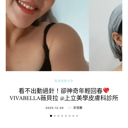
醫美經驗分享
看不出動過針！卻神奇年輕回春
VIVABELLA薇貝拉 @上立美學皮膚科診所
POSTED
2025-12-04
BY
流氓顆
ON