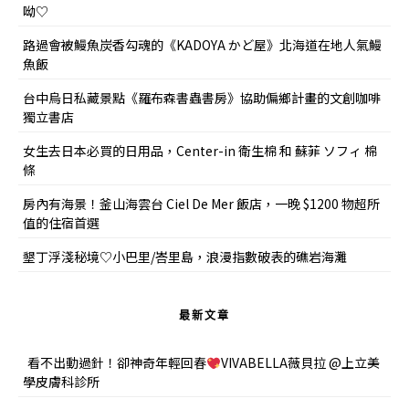
呦♡
路過會被鰻魚炭香勾魂的《KADOYA かど屋》北海道在地人氣鰻
魚飯
台中烏日私藏景點《羅布森書蟲書房》協助偏鄉計畫的文創咖啡
獨立書店
女生去日本必買的日用品，Center-in 衛生棉 和 蘇菲 ソフィ 棉
條
房內有海景！釜山海雲台 Ciel De Mer 飯店，一晚 $1200 物超所
值的住宿首選
墾丁浮淺秘境♡小巴里/峇里島，浪漫指數破表的礁岩海灘
最新文章
看不出動過針！卻神奇年輕回春
VIVABELLA薇貝拉 @上立美
學皮膚科診所