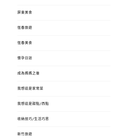
屏東美食
恆春旅遊
恆春美食
懷孕日誌
成為媽媽之後
我想這是家常菜
我想這是甜點/西點
收納技巧/生活巧思
新竹旅遊