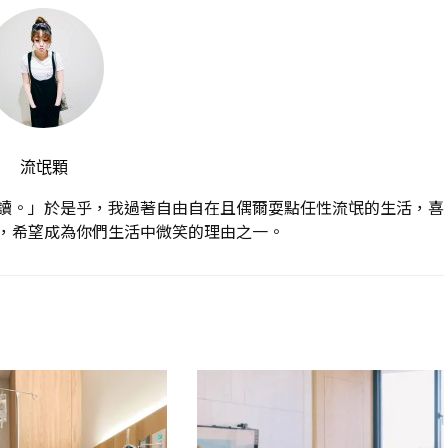
流氓顆
讀。」於是乎，我過著自由自在且偶爾耍點任性流氓的生活，喜
，希望成為你們生活中微笑的理由之一。