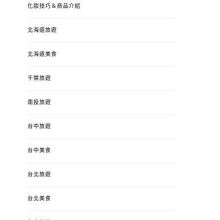
化妝技巧＆商品介紹
北海道旅遊
北海道美食
千葉旅遊
南投旅遊
台中旅遊
婚姻 & 生活
成為媽媽之後
婚姻 & 生活
成
台中美食
4y3m ：視力檢查、練習犯
【已結團】30
錯、認識華德福
PURETÉCARE ＆ 
台北旅遊
冬乾癢肌救星?
POSTED
2023-04-12
BY
流氓顆
是損失！
ON
台北美食
POSTED
2022-12-05
B
ON