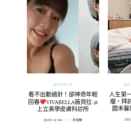
醫美經驗分享
婚姻 
看不出動過針！卻神奇年輕
人生第
瘤，拜託
回春
VIVABELLA薇貝拉 @
園禾馨
上立美學皮膚科診所
POS
202
POSTED
2025-12-04
BY
流氓顆
ON
ON