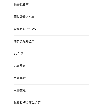
插畫說故事
籌備婚禮大小事
被貓奴役的生活♥
關於婆媳那些事
3C生活
九州旅遊
九州美食
京都旅遊
保養技巧＆商品介紹