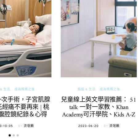
& 生活
成為媽媽之後
婚姻 & 生活
成為媽媽之後
一次手術，子宮肌腺
兒童線上英文學習推薦： 51
經痛不要再來 | 桃
talk 一對一家教、Khan
腹腔鏡紀錄＆心得
Academy可汗學院、Kids A-Z
TED
POSTED
3-10-05
BY
流氓顆
2023-06-20
BY
流氓顆
ON