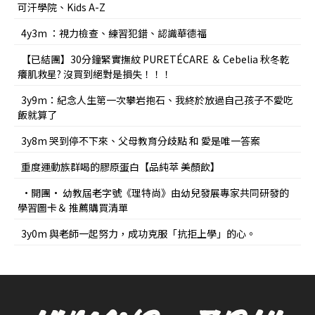
可汗學院、Kids A-Z
4y3m ：視力檢查、練習犯錯、認識華德福
【已結團】30分鐘緊實撫紋 PURETÉCARE ＆ Cebelia 秋冬乾
癢肌救星? 沒買到絕對是損失！！！
3y9m：紀念人生第一次攀岩抱石、我終於放過自己孩子不愛吃
飯就算了
3y8m 哭到停不下來、父母教育分歧點 和 愛是唯一答案
重度運動族群喝的膠原蛋白【品純萃 美顏飲】
•開團• 幼教屆老字號《理特尚》由幼兒發展專家共同研發的
學習圖卡＆ 推薦購買清單
3y0m 與老師一起努力，成功克服「抗拒上學」的心。