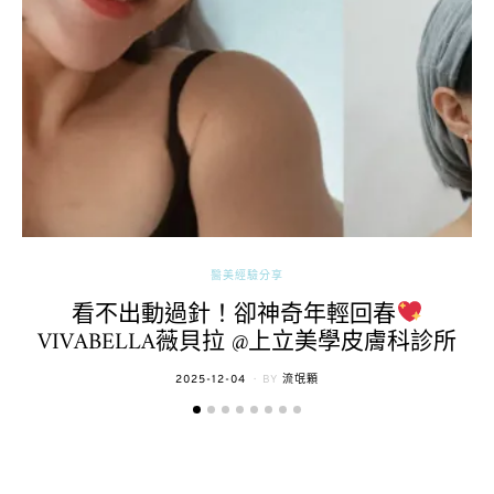
醫美經驗分享
看不出動過針！卻神奇年輕回春
VIVABELLA薇貝拉 @上立美學皮膚科診所
POSTED
2025-12-04
BY
流氓顆
ON