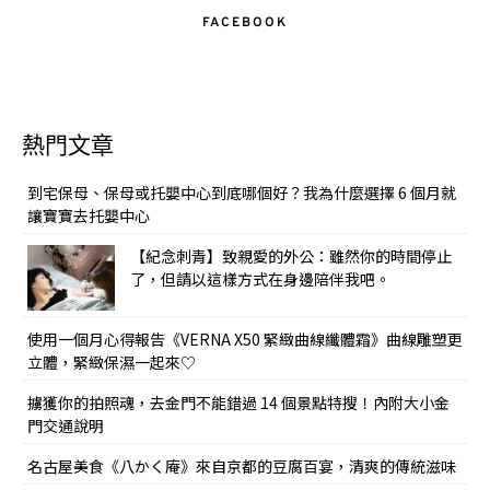
FACEBOOK
熱門文章
到宅保母、保母或托嬰中心到底哪個好？我為什麼選擇 6 個月就
讓寶寶去托嬰中心
【紀念刺青】致親愛的外公：雖然你的時間停止
了，但請以這樣方式在身邊陪伴我吧。
使用一個月心得報告《VERNA X50 緊緻曲線纖體霜》曲線雕塑更
立體，緊緻保濕一起來♡
擄獲你的拍照魂，去金門不能錯過 14 個景點特搜！內附大小金
門交通說明
名古屋美食《八かく庵》來自京都的豆腐百宴，清爽的傳統滋味