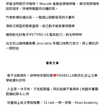
早晨沒時間手沖咖啡？ Nescafe 雀巢金牌咖啡機 ，解決我對咖啡
因的渴求，快速喚醒靈肉分離的我。
竹東軟橋彩繪社區，一整個山頭都是我的大畫布
清爽又綿密的香蕉蛋糕，自己動手做其實很簡單
寵物剃毛好幫手!PETPRO-C6 電剪剃刀，剃毛咻咻咻
台北松山咖啡廳推薦 Joco latte 多種口味熱巧克力，用心實在的
一間好店
最新文章
看不出動過針！卻神奇年輕回春
VIVABELLA薇貝拉 @上立美
學皮膚科診所
人生第一次手術，子宮肌腺瘤，拜託經痛不要再來 | 桃園禾馨腹
腔鏡紀錄＆心得
兒童線上英文學習推薦： 51 talk 一對一家教、Khan Academy