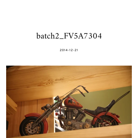
batch2_FV5A7304
POSTED
2014-12-21
ON