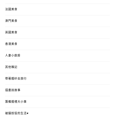
法國美食
澳門美食
英國美食
香港美食
人妻小廚房
其他雜記
帶著婚紗去旅行
插畫說故事
籌備婚禮大小事
被貓奴役的生活♥