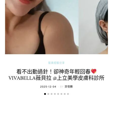
醫美經驗分享
看不出動過針！卻神奇年輕回春
VIVABELLA薇貝拉 @上立美學皮膚科診所
POSTED
2025-12-04
BY
流氓顆
ON