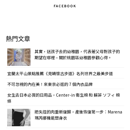
FACEBOOK
熱門文章
其實，送孩子去的幼稚園，代表著父母對孩子的
期望在哪裡 – 關於桃園區幼稚園參觀心得。
宜蘭太平山景點推薦《見晴懷古步道》名列世界之最美步道
不可忽視的內在美！來東京必逛的 7 個內衣品牌
女生去日本必買的日用品，Center-in 衛生棉 和 蘇菲 ソフィ 棉
條
把失控的肉重新復歸，產後恢復第一步：Marena
瑪芮娜機能塑身衣