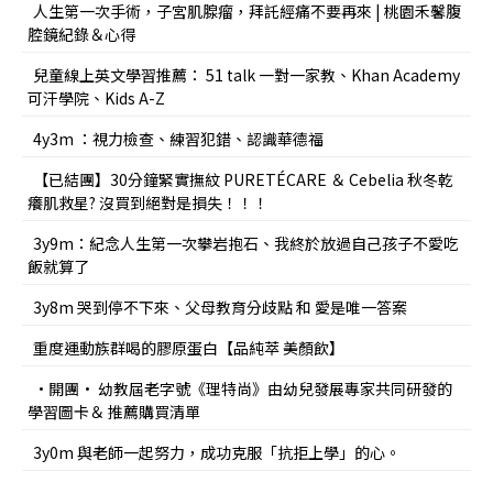
人生第一次手術，子宮肌腺瘤，拜託經痛不要再來 | 桃園禾馨腹
腔鏡紀錄＆心得
兒童線上英文學習推薦： 51 talk 一對一家教、Khan Academy
可汗學院、Kids A-Z
4y3m ：視力檢查、練習犯錯、認識華德福
【已結團】30分鐘緊實撫紋 PURETÉCARE ＆ Cebelia 秋冬乾
癢肌救星? 沒買到絕對是損失！！！
3y9m：紀念人生第一次攀岩抱石、我終於放過自己孩子不愛吃
飯就算了
3y8m 哭到停不下來、父母教育分歧點 和 愛是唯一答案
重度運動族群喝的膠原蛋白【品純萃 美顏飲】
•開團• 幼教屆老字號《理特尚》由幼兒發展專家共同研發的
學習圖卡＆ 推薦購買清單
3y0m 與老師一起努力，成功克服「抗拒上學」的心。