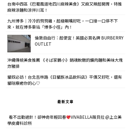
台南中西區《巴蜀風道地四川麻辣美食》又麻又辣超開胃，特推
麻辣涼麵和涼拌川耳！
九州博多｜冷冷的努努雞，超級唰嘴好吃，一口接一口停不下
來，就在博多車站「博多小徑」內！
倫敦自由行：超便宜！英國必買名牌 BURBERRY
OUTLET
沖繩傳統美食推薦 《そば家鶴小》銷魂軟嫩的爌肉麵和美味大塊
炸豬排
貓奴必訪！台北吉林路《日貓族冰品飲料店》平價又好吃，還有
貓咪療癒你的心♡
最新文章
看不出動過針！卻神奇年輕回春
VIVABELLA薇貝拉 @上立美
學皮膚科診所