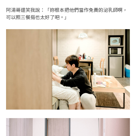
阿湯哥還笑我說：「妳根本把他們當作免費的泌乳師啊，
可以照三餐摳也太好了吧。」