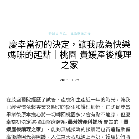
婚姻 & 生活
成為媽媽之後
慶幸當初的決定，讓我成為快樂
媽咪的起點｜桃園 貴媛產後護理
之家
POSTED
2019-01-29
ON
在茂盛醫院經歷了試管、產檢和生產近一年的時光，讓我
已經習慣依賴專業又親切的醫生和護理師們，正式從茂盛
畢業後原本擔心將一切轉回桃園多少會有點不適應，但慶
幸當初決定選擇由醫療體系-
晨芳婦產科診所
開設的「
貴
媛產後護理之家
」，能夠無縫接軌的接續湯包黃疸指數偏
高後續照光與照護。入住當天我就遇上塞奶，護理師們將