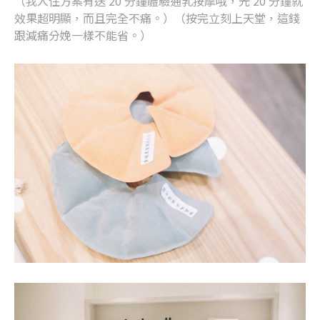
（我入住方案有送 20 分鐘體驗通乳按摩哦，光 20 分鐘就
效果超明顯，而且完全不痛。）（按完立刻上天堂，這錢
跟減痛分娩一樣不能省。）