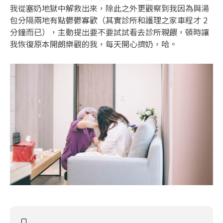
我從塞奶地獄中解救出來，除此之外更觀察到我因為與湯
包分隔兩地有點鬱鬱寡歡（其實診所和護理之家車程才 2
分鐘而已），主動提出要不要試試看去診所親餵，頓時讓
我恢復原本開朗樂觀的我，每天開心擠奶，哈。