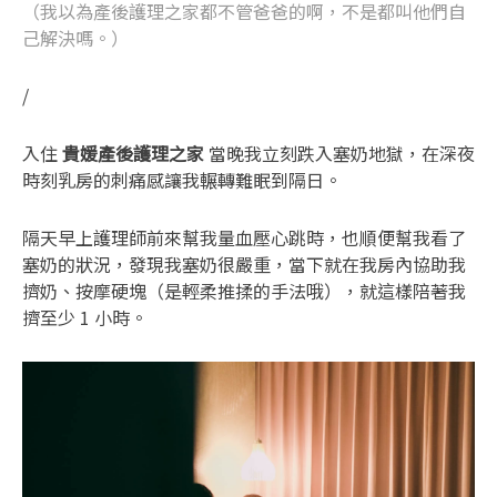
（我以為產後護理之家都不管爸爸的啊，不是都叫他們自
己解決嗎。）
/
入住
貴媛產後護理之家
當晚我立刻跌入塞奶地獄，在深夜
時刻乳房的刺痛感讓我輾轉難眠到隔日。
隔天早上護理師前來幫我量血壓心跳時，也順便幫我看了
塞奶的狀況，發現我塞奶很嚴重，當下就在我房內協助我
擠奶、按摩硬塊（是輕柔推揉的手法哦），就這樣陪著我
擠至少 1 小時。