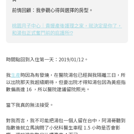
前情回顧：我參觀心得與選擇的房型。
桃園月子中心｜貴媛產後護理之家，就決定是你了，
和湯包正式奮鬥前的庇護所!?
時間點回到入住第一天：2019/01/12。
我
生產
時因為有發燒，在醫院湯包已經與我隔離三日，所
以出院那天我超級期待，但要出院才得知湯包因為黃疸指
數偏高達 16 ，所以醫院建議留院照光。
當下我真的無法接受。
對我而言，我不可能把湯包一個人留在台中，阿湯哥聽到
指數後就立馬詢問了小兒科醫生車程 1.5 小時是否會影