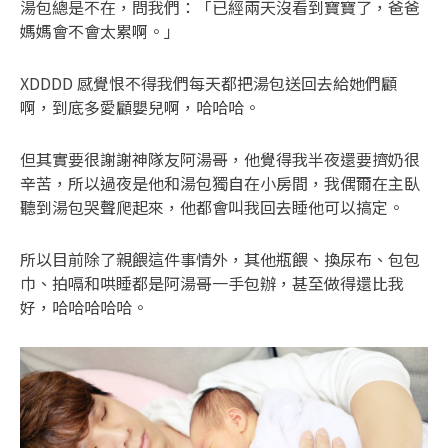
湯包總是不在，問我們：「已經兩天沒看到寶寶了，爸爸
媽媽會不會太累啊。」
XDDDD 感覺恨不得我們每天都把湯包送回去給她們顧
啊，到底多愛顧嬰兒啊，哈哈哈。
但其實要很謝謝神隊友阿湯哥，他覺得我半夜還要擠奶很
辛苦，所以過夜是他和湯包獨自在小房間，我偶爾在主臥
聽到湯包哭聲爬起來，他都會叫我回去睡他可以搞定。
所以目前除了親餵這件事情外，其他瓶餵、換尿布、包包
巾、拍嗝和哄睡都是阿湯哥一手包辦，甚至做得還比我
好，哈哈哈哈哈。