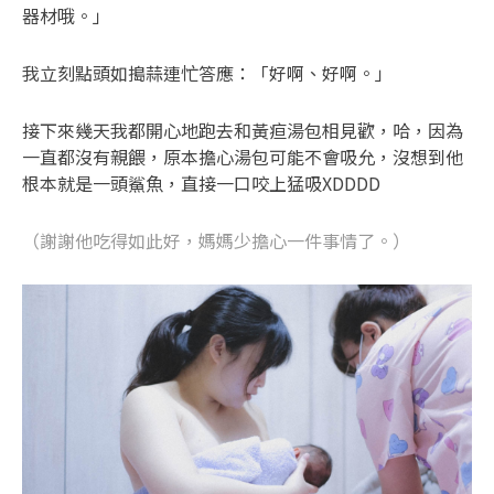
器材哦。」
我立刻點頭如搗蒜連忙答應：「好啊、好啊。」
接下來幾天我都開心地跑去和黃疸湯包相見歡，哈，因為
一直都沒有親餵，原本擔心湯包可能不會吸允，沒想到他
根本就是一頭鯊魚，直接一口咬上猛吸XDDDD
（謝謝他吃得如此好，媽媽少擔心一件事情了。）