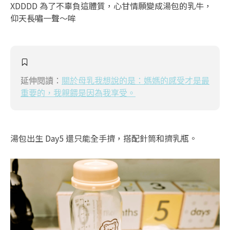
XDDDD 為了不辜負這體質，心甘情願變成湯包的乳牛，
仰天長嘯一聲～哞
延伸閱讀：
關於母乳我想說的是：媽媽的感受才是最
重要的，我親餵是因為我享受。
湯包出生 Day5 還只能全手擠，搭配針筒和擠乳瓶。