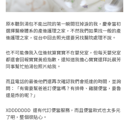
原本聽到湯包不能出院的第一瞬間狂掉淚的我，慶幸當初
選擇醫療體系的產後護理之家，不然我們如果找一般的產
後護理之家，從台中回去照光還要另找醫院處理不說。
也不可能像我入住後就算寶寶不在嬰兒室，但每天嬰兒室
都還會回報寶寶黃疸指數，還知道我擔心寶寶還拜託晨芳
同事幫忙拍湯包照片給我。
而且電話的最後他們還再次確認我們會抵達的時間，並詢
問：「有需要幫爸爸訂便當嗎？有排骨、雞腿便當，要魯
還是炸的呢？」
XDDDDDDD 還有代訂便當服務，而且便當款式也太多元
了吧，整個很貼心。