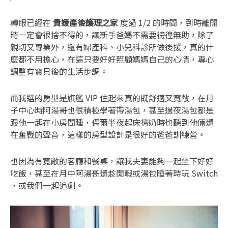
轉眼已經在
貴媛產後護理之家
度過 1/2 的時間，到時離開
時一定會很捨不得的，讓新手爸媽不需要徬徨無助，除了
親切又專業外，還有婦產科、小兒科診所做後援，真的什
麼都不用擔心，在這只要好好照顧媽媽自己的心情，專心
調整有寶貝後的生活步調。
而我選的房型是旗艦 VIP 住起來真的既舒適又寬敞，在月
子中心時阿湯哥也很積極學著帶湯包，甚至過夜湯包都是
跟他一起在小房間睡，偶爾半夜起床擠奶時也聽到他倆還
在奮戰的聲音，這樣的房型設計是很好的爸爸訓練營。
也因為有寬敞的客廳和餐桌，讓我夫妻能夠一起坐下好好
吃飯，甚至在月中阿湯哥還趁閒暇或湯包睡著時玩 Switch
，或我們一起追劇。