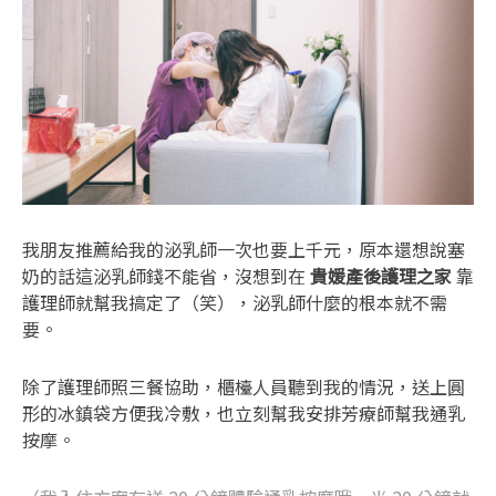
我朋友推薦給我的泌乳師一次也要上千元，原本還想說塞
奶的話這泌乳師錢不能省，沒想到在
貴媛產後護理之家
靠
護理師就幫我搞定了（笑），泌乳師什麼的根本就不需
要。
除了護理師照三餐協助，櫃檯人員聽到我的情況，送上圓
形的冰鎮袋方便我冷敷，也立刻幫我安排芳療師幫我通乳
按摩。