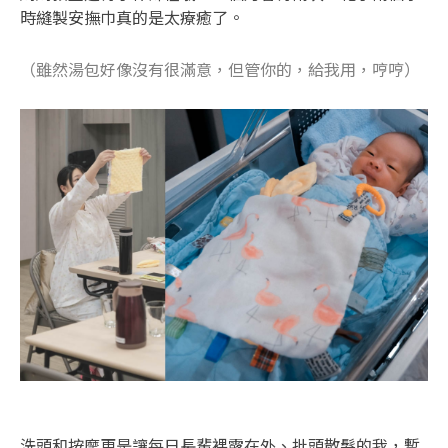
時縫製安撫巾真的是太療癒了。
（雖然湯包好像沒有很滿意，但管你的，給我用，哼哼）
洗頭和按摩更是讓每日長輩裸露在外、批頭散髮的我，暫