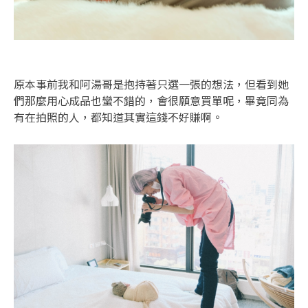
原本事前我和阿湯哥是抱持著只選一張的想法，但看到她
們那麼用心成品也蠻不錯的，會很願意買單呢，畢竟同為
有在拍照的人，都知道其實這錢不好賺啊。