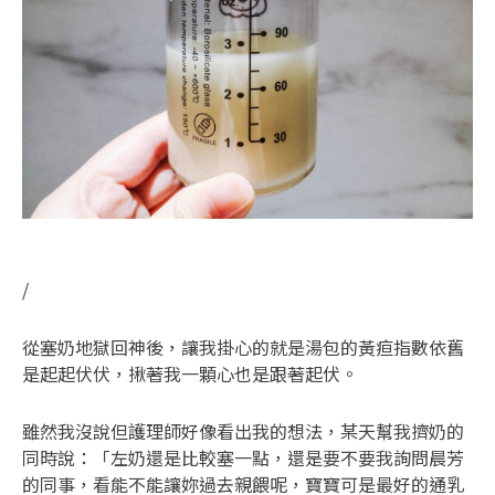
/
從塞奶地獄回神後，讓我掛心的就是湯包的黃疸指數依舊
是起起伏伏，揪著我一顆心也是跟著起伏。
雖然我沒說但護理師好像看出我的想法，某天幫我擠奶的
同時說：「左奶還是比較塞一點，還是要不要我詢問晨芳
的同事，看能不能讓妳過去親餵呢，寶寶可是最好的通乳