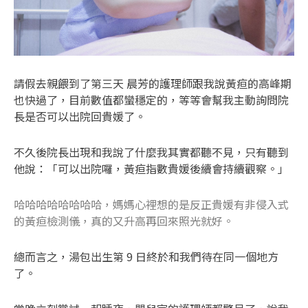
請假去親餵到了第三天 晨芳的護理師跟我說黃疸的高峰期
也快過了，目前數值都蠻穩定的，等等會幫我主動詢問院
長是否可以出院回貴媛了。
不久後院長出現和我說了什麼我其實都聽不見，只有聽到
他說：「可以出院囉，黃疸指數貴媛後續會持續觀察。」
哈哈哈哈哈哈哈哈，媽媽心裡想的是反正貴媛有非侵入式
的黃疸檢測儀，真的又升高再回來照光就好。
總而言之，湯包出生第 9 日終於和我們待在同一個地方
了。