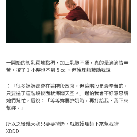
一開始的初乳質地黏稠，加上乳腺不通，真的是滴滴皆辛
苦，擠了 1 小時也不到 5 cc ，但護理師鼓勵我說
：「很多媽媽都會在這階段放棄，但這階段是最辛苦的，
只要過了這階段後面就海闊天空。」還怕我會不好意思請
她們幫忙，還說：「等等妳要擠奶時，再打給我，我下來
幫妳。」
所以之後幾天我只要要擠奶，就摳護理師下來幫我擠
XDDD