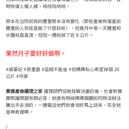
時恢復人模人樣，哈哈哈哈哈。
原本在出院前我的體重根本沒有變化（那些產後恢復產前
體重的人到底是施了什麼妖術），但進月中第一天體重和
水腫就直直落，短短一週就掉了近 8 公斤。
果然月子要好好做啊。
#請筆記 #很重要 #這錢不能省 #但媽媽私心希望掉個 20
公斤 #作夢
貴媛產後護理之家
護理師們協助我解決塞奶後，也會對寶
寶照護問題有問必答，就連有時候媽媽親餵的同時沒辦法
騰出手去泡奶，一通電話他們就會泡好馬上送來，完全就
是神救援啊。
/