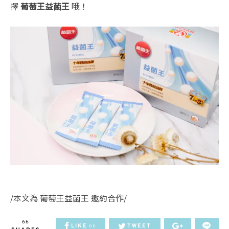
擇
葡萄王益菌王
哦！
/本文為 葡萄王益菌王 邀約合作/
66
LIKE
TWEET
66