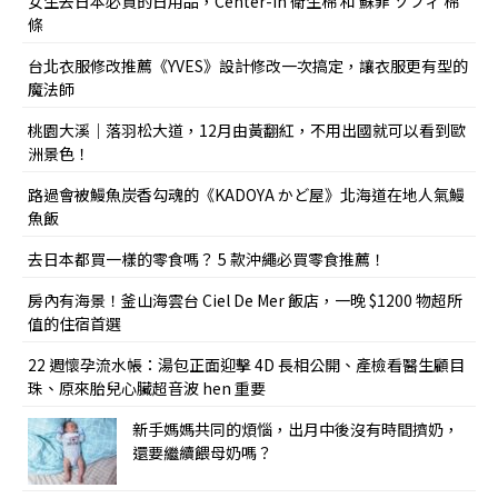
女生去日本必買的日用品，Center-in 衛生棉 和 蘇菲 ソフィ 棉
條
台北衣服修改推薦《YVES》設計修改一次搞定，讓衣服更有型的
魔法師
桃園大溪｜落羽松大道，12月由黃翻紅，不用出國就可以看到歐
洲景色！
路過會被鰻魚炭香勾魂的《KADOYA かど屋》北海道在地人氣鰻
魚飯
去日本都買一樣的零食嗎？ 5 款沖繩必買零食推薦！
房內有海景！釜山海雲台 Ciel De Mer 飯店，一晚 $1200 物超所
值的住宿首選
22 週懷孕流水帳：湯包正面迎擊 4D 長相公開、產檢看醫生顧目
珠、原來胎兒心臟超音波 hen 重要
新手媽媽共同的煩惱，出月中後沒有時間擠奶，
還要繼續餵母奶嗎？