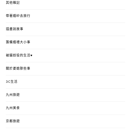
其他雜記
帶著婚紗去旅行
插畫說故事
籌備婚禮大小事
被貓奴役的生活♥
關於婆媳那些事
3C生活
九州旅遊
九州美食
京都旅遊