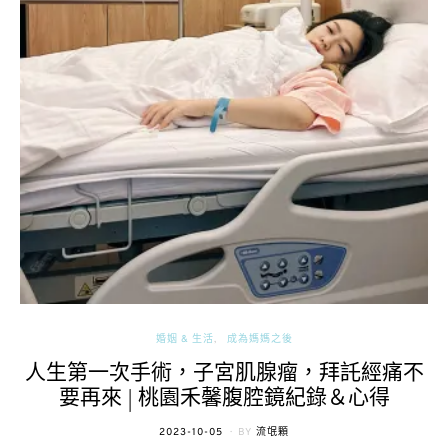
婚姻 & 生活
成為媽媽之後
人生第一次手術，子宮肌腺瘤，拜託經痛不
要再來 | 桃園禾馨腹腔鏡紀錄＆心得
POSTED
2023-10-05
BY
流氓顆
ON