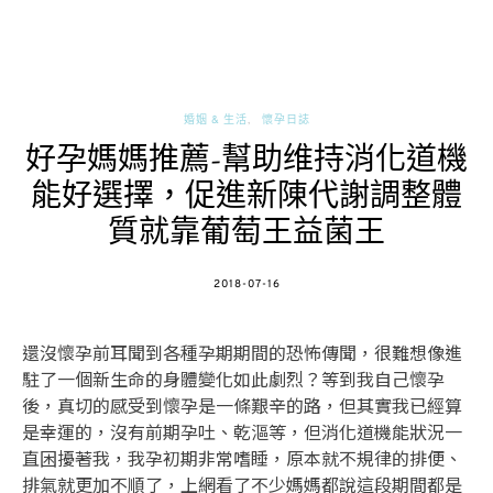
婚姻 & 生活
懷孕日誌
好孕媽媽推薦-幫助维持消化道機
能好選擇，促進新陳代謝調整體
質就靠葡萄王益菌王
POSTED
2018-07-16
ON
還沒懷孕前耳聞到各種孕期期間的恐怖傳聞，很難想像進
駐了一個新生命的身體變化如此劇烈？等到我自己懷孕
後，真切的感受到懷孕是一條艱辛的路，但其實我已經算
是幸運的，沒有前期孕吐、乾漚等，但消化道機能狀況一
直困擾著我，我孕初期非常嗜睡，原本就不規律的排便、
排氣就更加不順了，上網看了不少媽媽都說這段期間都是