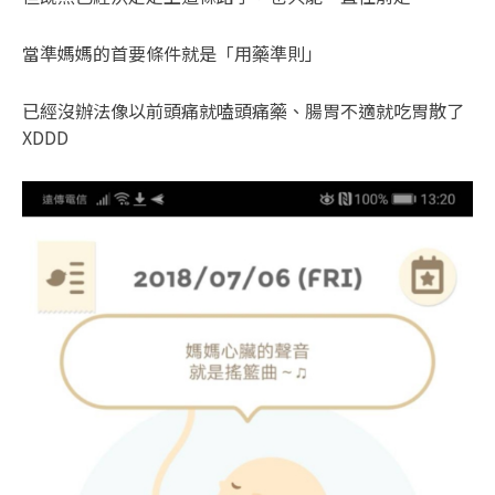
當準媽媽的首要條件就是「用藥準則」
已經沒辦法像以前頭痛就嗑頭痛藥、腸胃不適就吃胃散了
XDDD