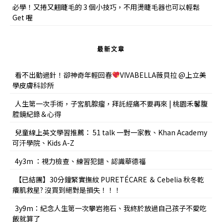
必學！又捲又翹睫毛的 3 個小技巧，不用燙睫毛器也可以輕鬆
Get 喔
最新文章
看不出動過針！卻神奇年輕回春
VIVABELLA薇貝拉 @上立美
學皮膚科診所
人生第一次手術，子宮肌腺瘤，拜託經痛不要再來 | 桃園禾馨腹
腔鏡紀錄＆心得
兒童線上英文學習推薦： 51 talk 一對一家教、Khan Academy
可汗學院、Kids A-Z
4y3m ：視力檢查、練習犯錯、認識華德福
【已結團】30分鐘緊實撫紋 PURETÉCARE ＆ Cebelia 秋冬乾
癢肌救星? 沒買到絕對是損失！！！
3y9m：紀念人生第一次攀岩抱石、我終於放過自己孩子不愛吃
飯就算了