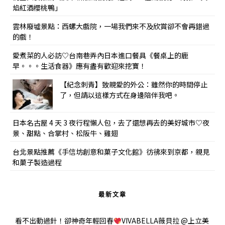
焰紅酒櫻桃鴨」
雲林廢墟景點：西螺大戲院，一場我們來不及欣賞卻不會再錯過
的戲！
愛煮菜的人必訪♡台南巷弄內日本進口餐具《餐桌上的鹿
早。。。生活食器》應有盡有歡迎來挖寶！
【紀念刺青】致親愛的外公：雖然你的時間停止
了，但請以這樣方式在身邊陪伴我吧。
日本名古屋 4 天 3 夜行程懶人包，去了還想再去的美好城市♡夜
景、甜點、合掌村、松阪牛、雞翅
台北景點推薦《手信坊創意和菓子文化館》彷彿來到京都，親見
和菓子製造過程
最新文章
看不出動過針！卻神奇年輕回春
VIVABELLA薇貝拉 @上立美