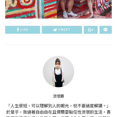
LIKE
TWEET
流氓顆
「人生很短，可以理解別人的眼光，但不要過度解讀。」
於是乎，我過著自由自在且偶爾耍點任性流氓的生活，喜