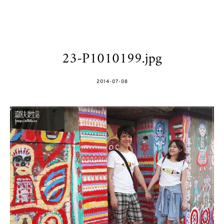
23-P1010199.jpg
POSTED
2014-07-08
ON