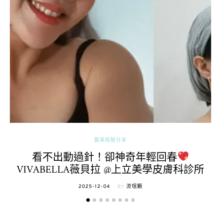
醫美經驗分享
看不出動過針！卻神奇年輕回春
VIVABELLA薇貝拉 @上立美學皮膚科診所
POSTED
2025-12-04
BY
流氓顆
ON