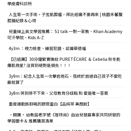
學皮膚科診所
人生第一次手術，子宮肌腺瘤，拜託經痛不要再來 | 桃園禾馨腹
腔鏡紀錄＆心得
兒童線上英文學習推薦： 51 talk 一對一家教、Khan Academy
可汗學院、Kids A-Z
4y3m ：視力檢查、練習犯錯、認識華德福
【已結團】30分鐘緊實撫紋 PURETÉCARE ＆ Cebelia 秋冬乾
癢肌救星? 沒買到絕對是損失！！！
3y9m：紀念人生第一次攀岩抱石、我終於放過自己孩子不愛吃
飯就算了
3y8m 哭到停不下來、父母教育分歧點 和 愛是唯一答案
重度運動族群喝的膠原蛋白【品純萃 美顏飲】
•開團• 幼教屆老字號《理特尚》由幼兒發展專家共同研發的
學習圖卡＆ 推薦購買清單