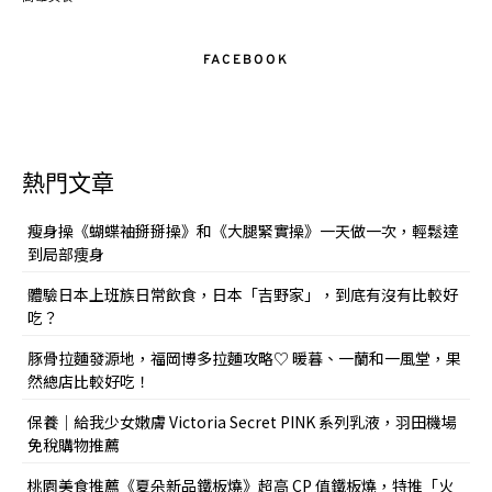
FACEBOOK
熱門文章
瘦身操《蝴蝶袖掰掰操》和《大腿緊實操》一天做一次，輕鬆達
到局部痩身
體驗日本上班族日常飲食，日本「吉野家」，到底有沒有比較好
吃？
豚骨拉麵發源地，福岡博多拉麵攻略♡ 暖暮、一蘭和一風堂，果
然總店比較好吃！
保養｜給我少女嫩膚 Victoria Secret PINK 系列乳液，羽田機場
免稅購物推薦
桃園美食推薦《夏朵新品鐵板燒》超高 CP 值鐵板燒，特推「火