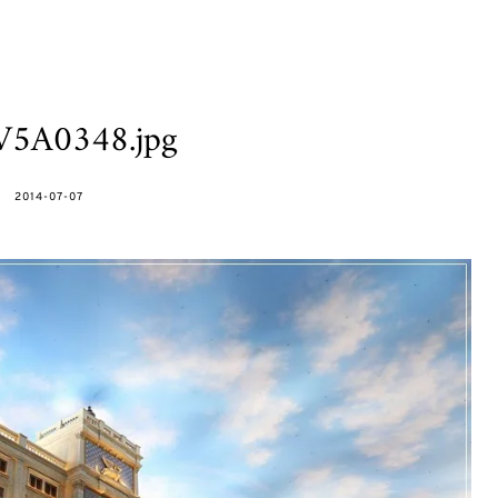
V5A0348.jpg
POSTED
2014-07-07
ON