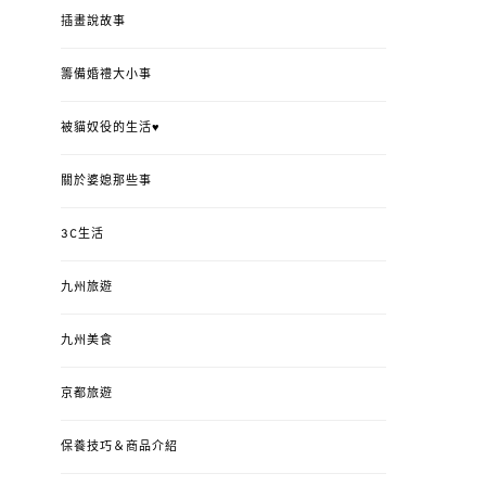
插畫說故事
籌備婚禮大小事
被貓奴役的生活♥
關於婆媳那些事
3C生活
九州旅遊
九州美食
京都旅遊
保養技巧＆商品介紹