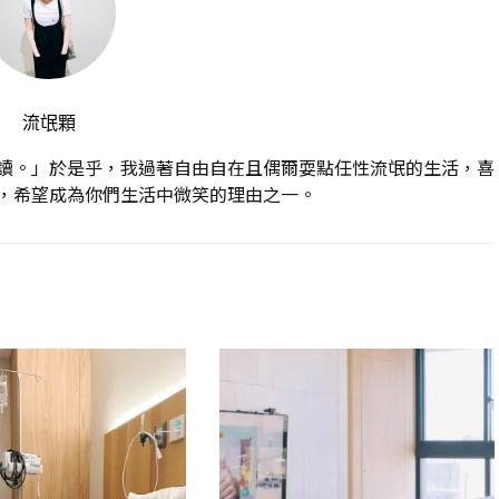
流氓顆
讀。」於是乎，我過著自由自在且偶爾耍點任性流氓的生活，喜
，希望成為你們生活中微笑的理由之一。