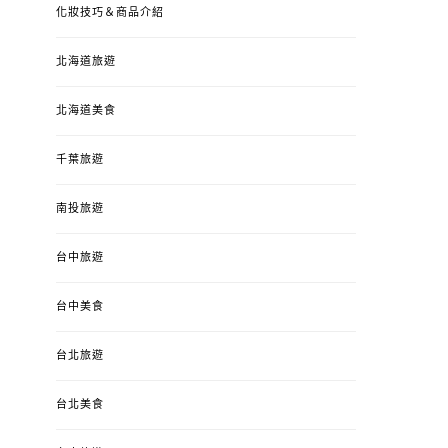
化妝技巧＆商品介紹
北海道旅遊
北海道美食
千葉旅遊
南投旅遊
婚姻 & 生活
成為媽媽之後
婚姻 & 生活
成
台中旅遊
4y3m ：視力檢查、練習犯
【已結團】30
錯、認識華德福
PURETÉCARE ＆ 
冬乾癢肌救星?
台中美食
POSTED
2023-04-12
BY
流氓顆
是損失！
ON
台北旅遊
POSTED
2022-12-05
B
ON
台北美食