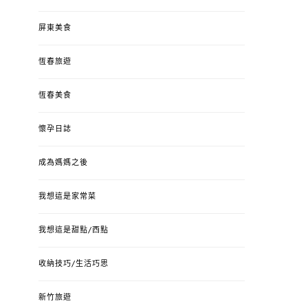
屏東美食
恆春旅遊
恆春美食
懷孕日誌
成為媽媽之後
我想這是家常菜
我想這是甜點/西點
收納技巧/生活巧思
新竹旅遊