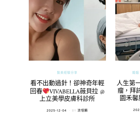
醫美經驗分享
婚姻 
看不出動過針！卻神奇年輕
人生第
瘤，拜託
回春
VIVABELLA薇貝拉 @
園禾馨
上立美學皮膚科診所
POS
202
POSTED
2025-12-04
BY
流氓顆
ON
ON