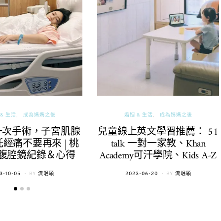
& 生活
成為媽媽之後
婚姻 & 生活
成為媽媽之後
一次手術，子宮肌腺
兒童線上英文學習推薦： 51
經痛不要再來 | 桃
talk 一對一家教、Khan
腹腔鏡紀錄＆心得
Academy可汗學院、Kids A-Z
TED
POSTED
3-10-05
BY
流氓顆
2023-06-20
BY
流氓顆
ON