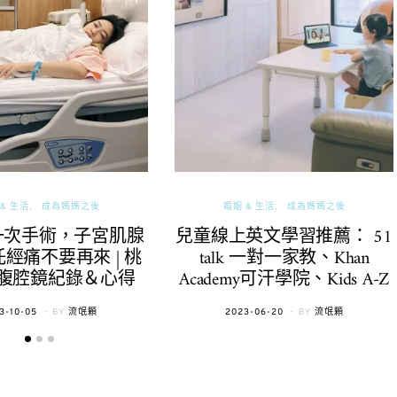
& 生活
成為媽媽之後
婚姻 & 生活
成為媽媽之後
一次手術，子宮肌腺
兒童線上英文學習推薦： 51
經痛不要再來 | 桃
talk 一對一家教、Khan
腹腔鏡紀錄＆心得
Academy可汗學院、Kids A-Z
TED
POSTED
3-10-05
BY
流氓顆
2023-06-20
BY
流氓顆
ON