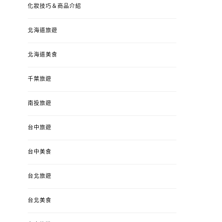
化妝技巧＆商品介紹
北海道旅遊
北海道美食
千葉旅遊
南投旅遊
婚姻 & 生活
成為媽媽之後
婚姻 & 生活
成
台中旅遊
4y3m ：視力檢查、練習犯
【已結團】30
錯、認識華德福
PURETÉCARE ＆ 
冬乾癢肌救星?
台中美食
POSTED
2023-04-12
BY
流氓顆
是損失！
ON
台北旅遊
POSTED
2022-12-05
B
ON
台北美食