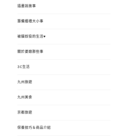
插畫說故事
籌備婚禮大小事
被貓奴役的生活♥
關於婆媳那些事
3C生活
九州旅遊
九州美食
京都旅遊
保養技巧＆商品介紹