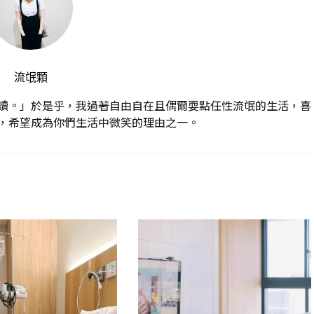
流氓顆
讀。」於是乎，我過著自由自在且偶爾耍點任性流氓的生活，喜
，希望成為你們生活中微笑的理由之一。