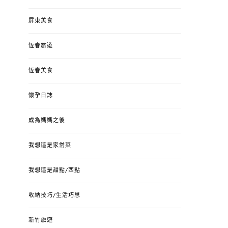
屏東美食
恆春旅遊
恆春美食
懷孕日誌
成為媽媽之後
我想這是家常菜
我想這是甜點/西點
收納技巧/生活巧思
新竹旅遊