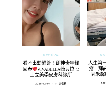
醫美經驗分享
婚姻 
看不出動過針！卻神奇年輕
人生第
瘤，拜託
回春
VIVABELLA薇貝拉 @
園禾馨
上立美學皮膚科診所
POS
202
POSTED
2025-12-04
BY
流氓顆
ON
ON