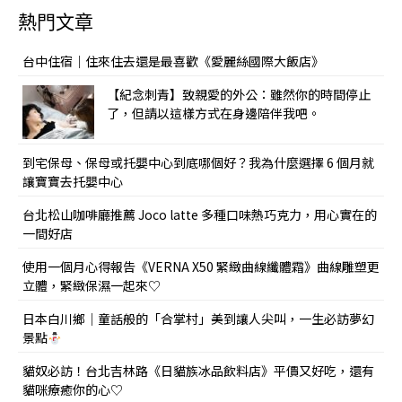
熱門文章
台中住宿｜住來住去還是最喜歡《愛麗絲國際大飯店》
【紀念刺青】致親愛的外公：雖然你的時間停止
了，但請以這樣方式在身邊陪伴我吧。
到宅保母、保母或托嬰中心到底哪個好？我為什麼選擇 6 個月就
讓寶寶去托嬰中心
台北松山咖啡廳推薦 Joco latte 多種口味熱巧克力，用心實在的
一間好店
使用一個月心得報告《VERNA X50 緊緻曲線纖體霜》曲線雕塑更
立體，緊緻保濕一起來♡
日本白川鄉｜童話般的「合掌村」美到讓人尖叫，一生必訪夢幻
景點
貓奴必訪！台北吉林路《日貓族冰品飲料店》平價又好吃，還有
貓咪療癒你的心♡