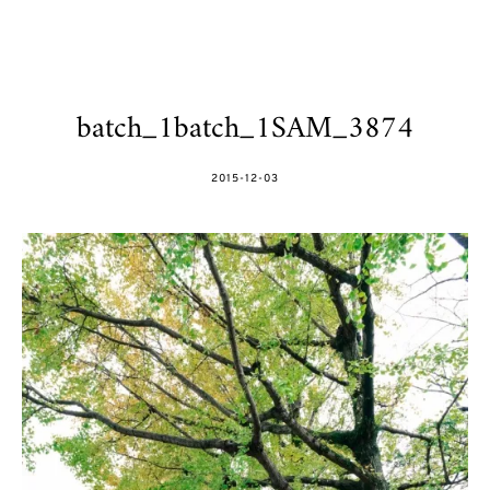
batch_1batch_1SAM_3874
POSTED
2015-12-03
ON