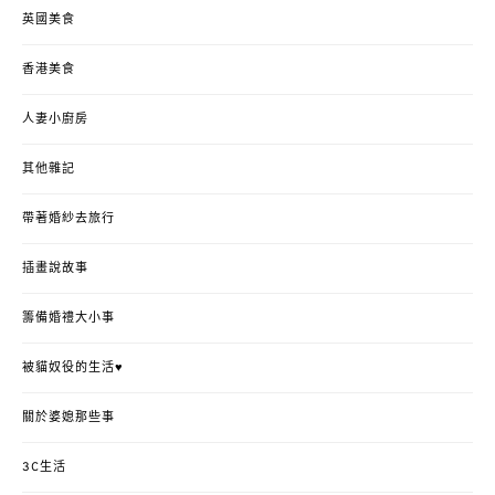
英國美食
香港美食
人妻小廚房
其他雜記
帶著婚紗去旅行
插畫說故事
籌備婚禮大小事
被貓奴役的生活♥
關於婆媳那些事
3C生活