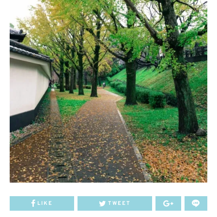
LIKE
TWEET