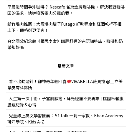
早晨沒時間手沖咖啡？ Nescafe 雀巢金牌咖啡機 ，解決我對咖啡
因的渴求，快速喚醒靈肉分離的我。
新竹燒肉推薦！大阪燒肉雙子Futago 好吃程度和紅酒乾杯不相
上下，價格卻更便宜！
台北國父紀念館《相思李舍》幽靜舒適的古玩咖啡店，咖啡和奶
茶都好喝
最新文章
看不出動過針！卻神奇年輕回春
VIVABELLA薇貝拉 @上立美
學皮膚科診所
人生第一次手術，子宮肌腺瘤，拜託經痛不要再來 | 桃園禾馨腹
腔鏡紀錄＆心得
兒童線上英文學習推薦： 51 talk 一對一家教、Khan Academy
可汗學院、Kids A-Z