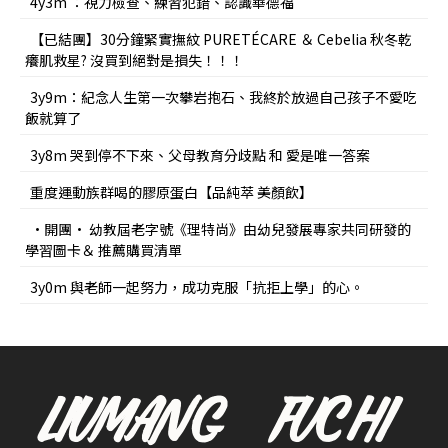
4y3m ：視力檢查、練習犯錯、認識華德福
【已結團】30分鐘緊實撫紋 PURETÉCARE ＆ Cebelia 秋冬乾
癢肌救星? 沒買到絕對是損失！！！
3y9m：紀念人生第一次攀岩抱石、我終於放過自己孩子不愛吃
飯就算了
3y8m 哭到停不下來、父母教育分歧點 和 愛是唯一答案
重度運動族群喝的膠原蛋白【品純萃 美顏飲】
•開團• 幼教屆老字號《理特尚》由幼兒發展專家共同研發的
學習圖卡＆ 推薦購買清單
3y0m 與老師一起努力，成功克服「抗拒上學」的心。