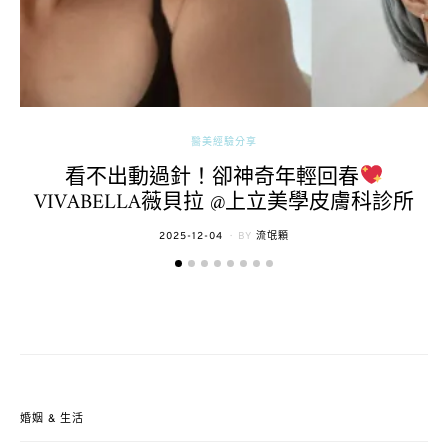
醫美經驗分享
看不出動過針！卻神奇年輕回春
VIVABELLA薇貝拉 @上立美學皮膚科診所
POSTED
2025-12-04
BY
流氓顆
ON
婚姻 & 生活