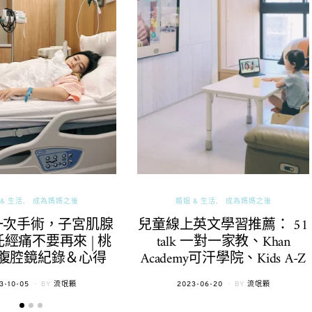
& 生活
成為媽媽之後
婚姻 & 生活
成為媽媽之後
一次手術，子宮肌腺
兒童線上英文學習推薦： 51
經痛不要再來 | 桃
talk 一對一家教、Khan
腹腔鏡紀錄＆心得
Academy可汗學院、Kids A-Z
TED
POSTED
3-10-05
BY
流氓顆
2023-06-20
BY
流氓顆
ON