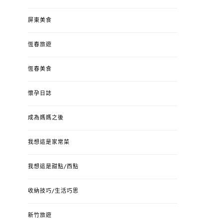
屏東美食
恆春旅遊
恆春美食
懷孕日誌
成為媽媽之後
我想這是家常菜
我想這是甜點/西點
收納技巧/生活巧思
新竹旅遊