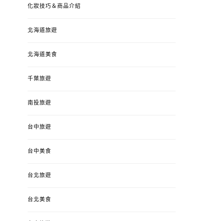
化妝技巧＆商品介紹
北海道旅遊
北海道美食
千葉旅遊
南投旅遊
台中旅遊
婚姻 & 生活
成為媽媽之後
婚姻 & 生活
成
台中美食
4y3m ：視力檢查、練習犯
【已結團】30
錯、認識華德福
PURETÉCARE ＆ 
台北旅遊
冬乾癢肌救星?
POSTED
2023-04-12
BY
流氓顆
是損失！
ON
台北美食
POSTED
2022-12-05
B
ON