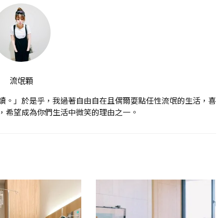
流氓顆
讀。」於是乎，我過著自由自在且偶爾耍點任性流氓的生活，喜
，希望成為你們生活中微笑的理由之一。