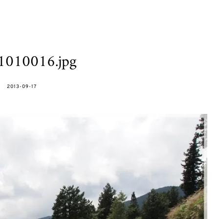
1010016.jpg
POSTED
2013-09-17
ON