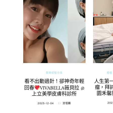
醫美經驗分享
婚姻 
看不出動過針！卻神奇年輕
人生第
瘤，拜託
回春
VIVABELLA薇貝拉 @
園禾馨
上立美學皮膚科診所
POS
202
POSTED
2025-12-04
BY
流氓顆
ON
ON