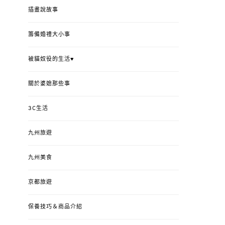
插畫說故事
籌備婚禮大小事
被貓奴役的生活♥
關於婆媳那些事
3C生活
九州旅遊
九州美食
京都旅遊
保養技巧＆商品介紹