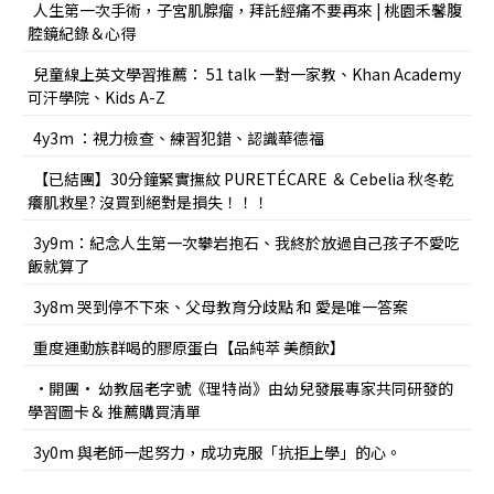
人生第一次手術，子宮肌腺瘤，拜託經痛不要再來 | 桃園禾馨腹
腔鏡紀錄＆心得
兒童線上英文學習推薦： 51 talk 一對一家教、Khan Academy
可汗學院、Kids A-Z
4y3m ：視力檢查、練習犯錯、認識華德福
【已結團】30分鐘緊實撫紋 PURETÉCARE ＆ Cebelia 秋冬乾
癢肌救星? 沒買到絕對是損失！！！
3y9m：紀念人生第一次攀岩抱石、我終於放過自己孩子不愛吃
飯就算了
3y8m 哭到停不下來、父母教育分歧點 和 愛是唯一答案
重度運動族群喝的膠原蛋白【品純萃 美顏飲】
•開團• 幼教屆老字號《理特尚》由幼兒發展專家共同研發的
學習圖卡＆ 推薦購買清單
3y0m 與老師一起努力，成功克服「抗拒上學」的心。