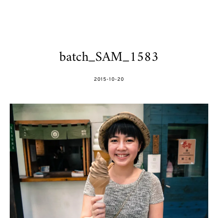
batch_SAM_1583
POSTED
2015-10-20
ON