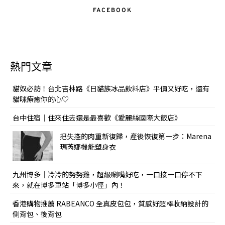
FACEBOOK
熱門文章
貓奴必訪！台北吉林路《日貓族冰品飲料店》平價又好吃，還有
貓咪療癒你的心♡
台中住宿｜住來住去還是最喜歡《愛麗絲國際大飯店》
把失控的肉重新復歸，產後恢復第一步：Marena
瑪芮娜機能塑身衣
九州博多｜冷冷的努努雞，超級唰嘴好吃，一口接一口停不下
來，就在博多車站「博多小徑」內！
香港購物推薦 RABEANCO 全真皮包包，質感好超棒收納設計的
側背包、後背包