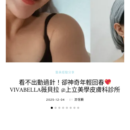
醫美經驗分享
看不出動過針！卻神奇年輕回春
VIVABELLA薇貝拉 @上立美學皮膚科診所
POSTED
2025-12-04
BY
流氓顆
ON