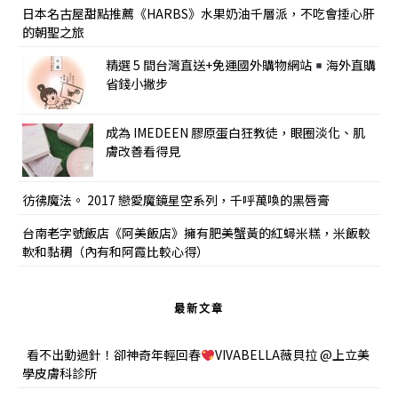
日本名古屋甜點推薦《HARBS》水果奶油千層派，不吃會捶心肝
的朝聖之旅
精選 5 間台灣直送+免運國外購物網站
海外直購
省錢小撇步
成為 IMEDEEN 膠原蛋白狂教徒，眼圈淡化、肌
膚改善看得見
彷彿魔法。 2017 戀愛魔鏡星空系列，千呼萬喚的黑唇膏
台南老字號飯店《阿美飯店》擁有肥美蟹黃的紅蟳米糕，米飯較
軟和黏稠（內有和阿霞比較心得）
最新文章
看不出動過針！卻神奇年輕回春
VIVABELLA薇貝拉 @上立美
學皮膚科診所