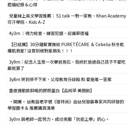
腔鏡紀錄＆心得
兒童線上英文學習推薦： 51 talk 一對一家教、Khan Academy
可汗學院、Kids A-Z
4y3m ：視力檢查、練習犯錯、認識華德福
【已結團】30分鐘緊實撫紋 PURETÉCARE ＆ Cebelia 秋冬乾
癢肌救星? 沒買到絕對是損失！！！
3y9m：紀念人生第一次攀岩抱石、我終於放過自己孩子不愛吃
飯就算了
3y8m 哭到停不下來、父母教育分歧點 和 愛是唯一答案
重度運動族群喝的膠原蛋白【品純萃 美顏飲】
•開團• 幼教屆老字號《理特尚》由幼兒發展專家共同研發的
學習圖卡＆ 推薦購買清單
3y0m 與老師一起努力，成功克服「抗拒上學」的心。