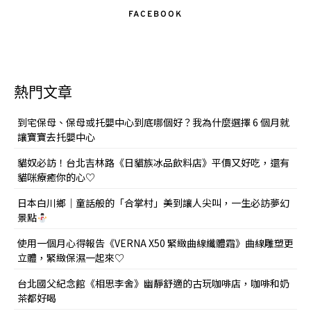
FACEBOOK
熱門文章
到宅保母、保母或托嬰中心到底哪個好？我為什麼選擇 6 個月就
讓寶寶去托嬰中心
貓奴必訪！台北吉林路《日貓族冰品飲料店》平價又好吃，還有
貓咪療癒你的心♡
日本白川鄉｜童話般的「合掌村」美到讓人尖叫，一生必訪夢幻
景點
使用一個月心得報告《VERNA X50 緊緻曲線纖體霜》曲線雕塑更
立體，緊緻保濕一起來♡
台北國父紀念館《相思李舍》幽靜舒適的古玩咖啡店，咖啡和奶
茶都好喝