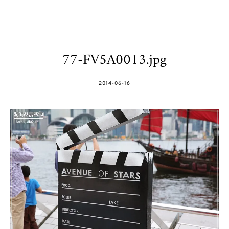
77-FV5A0013.jpg
POSTED
2014-06-16
ON