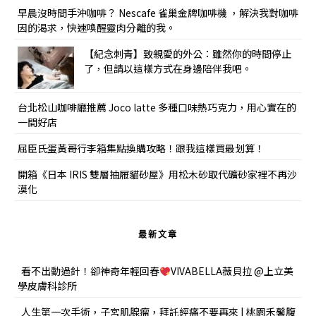
早晨沒時間手沖咖啡？ Nescafe 雀巢金牌咖啡機 ，解決我對咖啡
因的渴求，快速喚醒靈肉分離的我。
【紀念刺青】致親愛的外公：雖然你的時間停止
了，但請以這樣方式在身邊陪伴我吧。
台北松山咖啡廳推薦 Joco latte 多種口味熱巧克力，用心實在的
一間好店
屈臣氏蛋黃哥行李箱集點換購攻略！跟我這樣買最划算！
開箱《日本 IRIS 雙層抽屜貓砂屋》用松木砂取代礦砂家裡不再沙
漠化
最新文章
看不出動過針！卻神奇年輕回春
VIVABELLA薇貝拉 @上立美
學皮膚科診所
人生第一次手術，子宮肌腺瘤，拜託經痛不要再來 | 桃園禾馨腹