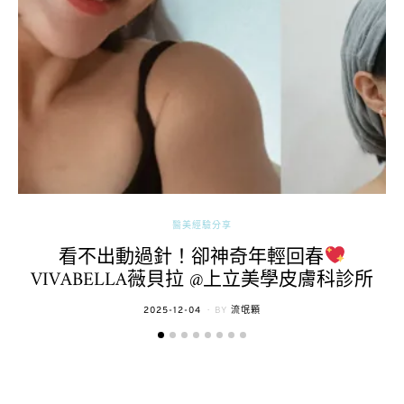
醫美經驗分享
看不出動過針！卻神奇年輕回春
VIVABELLA薇貝拉 @上立美學皮膚科診所
POSTED
2025-12-04
BY
流氓顆
ON