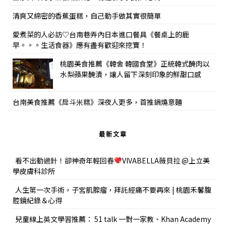
清爽又綿密的香蕉蛋糕，自己動手做其實很簡單
愛煮菜的人必訪♡台南巷弄內日本進口餐具《餐桌上的鹿
早。。。生活食器》應有盡有歡迎來挖寶！
桃園美食推薦《韓舍 韓國食堂》正統韓式醃肉以
水梨蘋果醃漬，讓人留下深刻印象的鮮甜口感
台南美食推薦《戽斗米糕》深夜人更多，首推鍋燒意麵
最新文章
看不出動過針！卻神奇年輕回春
VIVABELLA薇貝拉 @上立美
學皮膚科診所
人生第一次手術，子宮肌腺瘤，拜託經痛不要再來 | 桃園禾馨腹
腔鏡紀錄＆心得
兒童線上英文學習推薦： 51 talk 一對一家教、Khan Academy