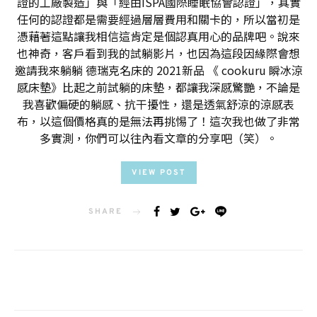
證的工廠製造」與「經由ISPA國際睡眠協會認證」，其實
任何的認證都是需要經過層層費用和關卡的，所以當初是
憑藉著這點讓我相信這肯定是個認真用心的品牌吧。說來
也神奇，客戶看到我的試躺影片，也因為這段因緣際會想
邀請我來躺躺 德瑞克名床的 2021新品 《 cookuru 瞬冰涼
感床墊》比起之前試躺的床墊，都讓我深感驚艷，不論是
我喜歡偏硬的躺感、抗干擾性，還是透氣舒涼的涼感表
布，以這個價格真的是無法再挑惕了！這次我也做了非常
多實測，你們可以往內看文章的分享吧（笑）。
VIEW POST
SHARE