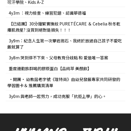
可汗學院、Kids A-Z
4y3m ：視力檢查、練習犯錯、認識華德福
【已結團】30分鐘緊實撫紋 PURETÉCARE ＆ Cebelia 秋冬乾
癢肌救星? 沒買到絕對是損失！！！
3y9m：紀念人生第一次攀岩抱石、我終於放過自己孩子不愛吃
飯就算了
3y8m 哭到停不下來、父母教育分歧點 和 愛是唯一答案
重度運動族群喝的膠原蛋白【品純萃 美顏飲】
•開團• 幼教屆老字號《理特尚》由幼兒發展專家共同研發的
學習圖卡＆ 推薦購買清單
3y0m 與老師一起努力，成功克服「抗拒上學」的心。