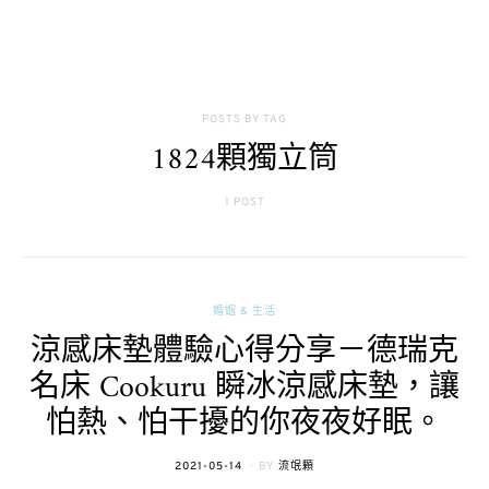
POSTS BY TAG
1824顆獨立筒
1 POST
婚姻 & 生活
涼感床墊體驗心得分享－德瑞克
名床 Cookuru 瞬冰涼感床墊，讓
怕熱、怕干擾的你夜夜好眠。
POSTED
2021-05-14
BY
流氓顆
ON