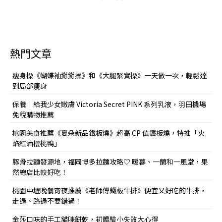
熱門文章
瘦身操《蝴蝶袖掰掰操》和《大腿緊實操》一天做一次，輕鬆達
到局部痩身
保養｜給我少女嫩膚 Victoria Secret PINK 系列乳液，羽田機場
免稅購物推薦
桃園美食推薦《夏朵新品鐵板燒》超高 CP 值鐵板燒，特推「火
焰紅酒櫻桃鴨」
豚骨拉麵發源地，福岡博多拉麵攻略♡ 暖暮、一蘭和一風堂，果
然總店比較好吃！
桃園中壢晚餐宵夜推薦《老師傅鐵板牛排》便宜又好吃的牛排，
走過、路過不要錯過！
金莎口味的手工貓咪餅乾，初體驗小失敗大心得