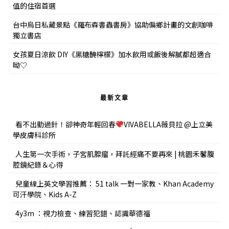
值的住宿首選
台中烏日私藏景點《羅布森書蟲書房》協助偏鄉計畫的文創咖啡
獨立書店
女孩夏日涼飲 DIY《黑糖醃檸檬》加水飲用或飯後解膩都超適合
呦♡
最新文章
看不出動過針！卻神奇年輕回春
VIVABELLA薇貝拉 @上立美
學皮膚科診所
人生第一次手術，子宮肌腺瘤，拜託經痛不要再來 | 桃園禾馨腹
腔鏡紀錄＆心得
兒童線上英文學習推薦： 51 talk 一對一家教、Khan Academy
可汗學院、Kids A-Z
4y3m ：視力檢查、練習犯錯、認識華德福