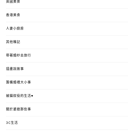
英國美食
香港美食
人妻小廚房
其他雜記
帶著婚紗去旅行
插畫說故事
籌備婚禮大小事
被貓奴役的生活♥
關於婆媳那些事
3C生活