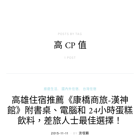
POSTS BY TAG
高 CP 值
1 POST
旅遊生活
國內外住宿
台灣住宿
高雄住宿推薦《康橋商旅-漢神
館》附書桌、電腦和 24小時蛋糕
飲料，差旅人士最佳選擇！
POSTED
2015-11-11
BY
流氓顆
ON