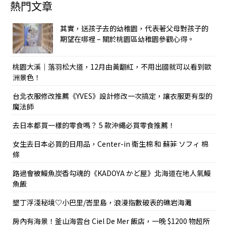
熱門文章
其實，送孩子去的幼稚園，代表著父母對孩子的
期望在哪裡 – 關於桃園區幼稚園參觀心得。
桃園大溪｜落羽松大道，12月由黃翻紅，不用出國就可以看到歐
洲景色！
台北衣服修改推薦《YVES》設計修改一次搞定，讓衣服更有型的
魔法師
去日本都買一樣的零食嗎？ 5 款沖繩必買零食推薦！
女生去日本必買的日用品，Center-in 衛生棉 和 蘇菲 ソフィ 棉
條
路過會被鰻魚炭香勾魂的《KADOYA かど屋》北海道在地人氣鰻
魚飯
墾丁浮淺秘境♡小巴里/峇里島，浪漫指數破表的礁岩海灘
房內有海景！釜山海雲台 Ciel De Mer 飯店，一晚 $1200 物超所