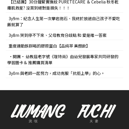
【已結團】30分鐘緊實撫紋 PURETÉCARE ＆ Cebelia 秋冬乾
癢肌救星? 沒買到絕對是損失！！！
3y9m：紀念人生第一次攀岩抱石、我終於放過自己孩子不愛吃
飯就算了
3y8m 哭到停不下來、父母教育分歧點 和 愛是唯一答案
重度運動族群喝的膠原蛋白【品純萃 美顏飲】
•開團• 幼教屆老字號《理特尚》由幼兒發展專家共同研發的
學習圖卡＆ 推薦購買清單
3y0m 與老師一起努力，成功克服「抗拒上學」的心。