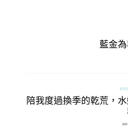
藍金為
愛漂
陪我度過換季的乾荒，水嫩
PO
201