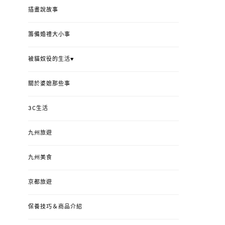
插畫說故事
籌備婚禮大小事
被貓奴役的生活♥
關於婆媳那些事
3C生活
九州旅遊
九州美食
京都旅遊
保養技巧＆商品介紹