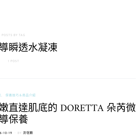
POSTS BY TAG
導瞬透水凝凍
1 POST
亮
保養技巧＆商品介紹
直達肌底的 DORETTA 朵芮微
導保養
STED
6-10-19
BY
流氓顆