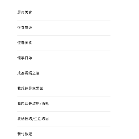
屏東美食
恆春旅遊
恆春美食
懷孕日誌
成為媽媽之後
我想這是家常菜
我想這是甜點/西點
收納技巧/生活巧思
新竹旅遊