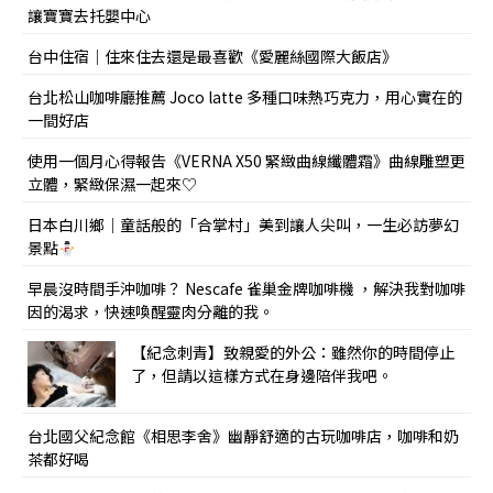
讓寶寶去托嬰中心
台中住宿｜住來住去還是最喜歡《愛麗絲國際大飯店》
台北松山咖啡廳推薦 Joco latte 多種口味熱巧克力，用心實在的
一間好店
使用一個月心得報告《VERNA X50 緊緻曲線纖體霜》曲線雕塑更
立體，緊緻保濕一起來♡
日本白川鄉｜童話般的「合掌村」美到讓人尖叫，一生必訪夢幻
景點
早晨沒時間手沖咖啡？ Nescafe 雀巢金牌咖啡機 ，解決我對咖啡
因的渴求，快速喚醒靈肉分離的我。
【紀念刺青】致親愛的外公：雖然你的時間停止
了，但請以這樣方式在身邊陪伴我吧。
台北國父紀念館《相思李舍》幽靜舒適的古玩咖啡店，咖啡和奶
茶都好喝