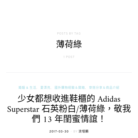
POSTS BY TAG
薄荷綠
1 POST
婚姻 & 生活
愛漂亮
國外購物經驗＆開箱
穿搭分享＆商品介紹
少女都想收進鞋櫃的 Adidas
Superstar 石英粉白/薄荷綠，敬我
們 13 年閨蜜情誼！
POSTED
2017-03-30
BY
流氓顆
ON