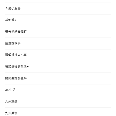
人妻小廚房
其他雜記
帶著婚紗去旅行
插畫說故事
籌備婚禮大小事
被貓奴役的生活♥
關於婆媳那些事
3C生活
九州旅遊
九州美食