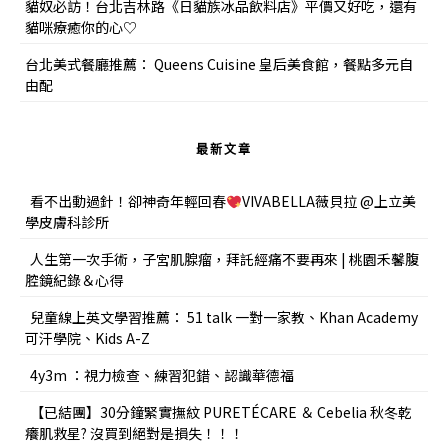
貓奴必訪！台北吉林路《日貓族冰品飲料店》平價又好吃，還有
貓咪療癒你的心♡
台北美式餐廳推薦： Queens Cuisine 皇后美食館，餐點多元自
由配
最新文章
看不出動過針！卻神奇年輕回春
VIVABELLA薇貝拉 @上立美
學皮膚科診所
人生第一次手術，子宮肌腺瘤，拜託經痛不要再來 | 桃園禾馨腹
腔鏡紀錄＆心得
兒童線上英文學習推薦： 51 talk 一對一家教、Khan Academy
可汗學院、Kids A-Z
4y3m ：視力檢查、練習犯錯、認識華德福
【已結團】30分鐘緊實撫紋 PURETÉCARE ＆ Cebelia 秋冬乾
癢肌救星? 沒買到絕對是損失！！！