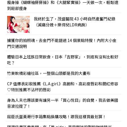
瘦身操《蝴蝶袖掰掰操》和《大腿緊實操》一天做一次，輕鬆達
到局部痩身
我終於生了，茂盛醫院 43 小時自然產奮鬥紀錄
（減痛分娩＋樂得兒LDR病房）
擄獲你的拍照魂，去金門不能錯過 14 個景點特搜！內附大小金
門交通說明
體驗日本上班族日常飲食，日本「吉野家」，到底有沒有比較好
吃？
竹東軟橋彩繪社區，一整個山頭都是我的大畫布
CP 值爆表彩妝推薦《L.A girl.》高飽和、高彩度唇彩和腮紅修容
♡特別推薦不沾杯的唇彩
身為人夫也應該要有讓另一半「賞心悅目」的自覺，我去做美國
音波拉提了！
屈臣氏蛋黃哥行李箱集點換購攻略！跟我這樣買最划算！
隱藏信義區巷弄間，來「巢 nido」享受靜謐的甜點咖啡時光