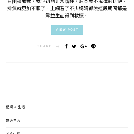
直困擾著我，我孕初期非常嗜睡，原本就不規律的排便、
排氣就更加不順了，上網看了不少媽媽都說這段期間都是
靠益生菌得到救贖。
VIEW POST
SHARE
婚姻 & 生活
旅遊生活