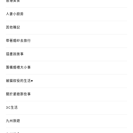
香港美食
人妻小廚房
其他雜記
帶著婚紗去旅行
插畫說故事
籌備婚禮大小事
被貓奴役的生活♥
關於婆媳那些事
3C生活
九州旅遊