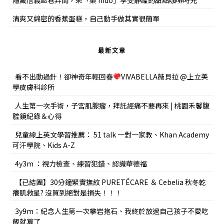
清爽又綿密的香蕉蛋糕，自己動手做其實很簡單
最新文章
看不出動過針！卻神奇年輕回春
VIVABELLA薇貝拉 @上立美
學皮膚科診所
人生第一次手術，子宮肌腺瘤，拜託經痛不要再來 | 桃園禾馨腹
腔鏡紀錄＆心得
兒童線上英文學習推薦： 51 talk 一對一家教、Khan Academy
可汗學院、Kids A-Z
4y3m ：視力檢查、練習犯錯、認識華德福
【已結團】30分鐘緊實撫紋 PURETÉCARE ＆ Cebelia 秋冬乾
癢肌救星? 沒買到絕對是損失！！！
3y9m：紀念人生第一次攀岩抱石、我終於放過自己孩子不愛吃
飯就算了