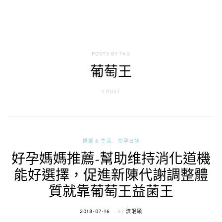
POSTS BY TAG
葡萄王
1 POST
婚姻 & 生活
懷孕日誌
好孕媽媽推薦-幫助维持消化道機
能好選擇，促進新陳代謝調整體
質就靠葡萄王益菌王
POSTED
2018-07-16
BY
流氓顆
ON