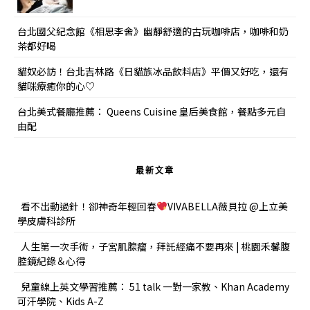
台北國父紀念館《相思李舍》幽靜舒適的古玩咖啡店，咖啡和奶
茶都好喝
貓奴必訪！台北吉林路《日貓族冰品飲料店》平價又好吃，還有
貓咪療癒你的心♡
台北美式餐廳推薦： Queens Cuisine 皇后美食館，餐點多元自
由配
最新文章
看不出動過針！卻神奇年輕回春
VIVABELLA薇貝拉 @上立美
學皮膚科診所
人生第一次手術，子宮肌腺瘤，拜託經痛不要再來 | 桃園禾馨腹
腔鏡紀錄＆心得
兒童線上英文學習推薦： 51 talk 一對一家教、Khan Academy
可汗學院、Kids A-Z