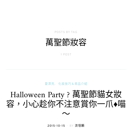
POSTS BY TAG
萬聖節妝容
1 POST
愛漂亮
化妝技巧＆商品介紹
Halloween Party ? 萬聖節貓女妝
容，小心趁你不注意賞你一爪♦喵
～
POSTED
2015-10-15
BY
流氓顆
ON