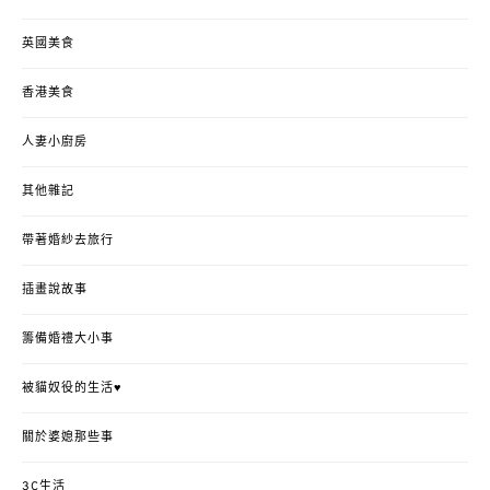
英國美食
香港美食
人妻小廚房
其他雜記
帶著婚紗去旅行
插畫說故事
籌備婚禮大小事
被貓奴役的生活♥
關於婆媳那些事
3C生活