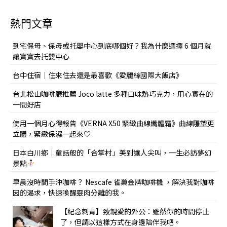
熱門文章
到宅保母、保母或托嬰中心到底哪個好？我為什麼選擇 6 個月就
讓寶寶去托嬰中心
台中住宿｜住來住去還是最喜歡《愛麗絲國際大飯店》
台北松山咖啡廳推薦 Joco latte 多種口味熱巧克力，用心實在的
一間好店
使用一個月心得報告《VERNA X50 緊緻曲線纖體霜》曲線雕塑更
立體，緊緻保濕一起來♡
日本白川鄉｜童話般的「合掌村」美到讓人尖叫，一生必訪夢幻
景點
早晨沒時間手沖咖啡？ Nescafe 雀巢金牌咖啡機 ，解決我對咖啡
因的渴求，快速喚醒靈肉分離的我。
【紀念刺青】致親愛的外公：雖然你的時間停止
了，但請以這樣方式在身邊陪伴我吧。