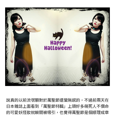
說真的以前流氓顆對於萬聖節還蠻無感的，不過前兩天在
日本雜誌上面看到「萬聖節特輯」上頭好多萌死人不償命
的可愛妖怪妝就瞬間被吸引，也覺得萬聖節是個順理成章