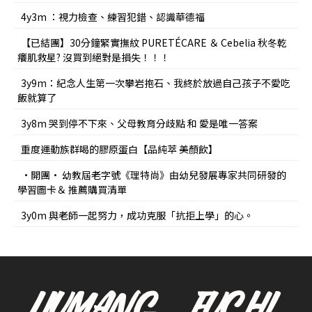
4y3m ：視力檢查、練習犯錯、認識華德福
【已結團】30分鐘緊實撫紋 PURETÉCARE ＆ Cebelia 秋冬乾
癢肌救星? 沒買到絕對是損失！！！
3y9m：紀念人生第一次攀岩抱石、我終於放過自己孩子不愛吃
飯就算了
3y8m 哭到停不下來、父母教育分歧點 和 愛是唯一答案
重度運動族群喝的膠原蛋白【品純萃 美顏飲】
•開團• 幼教屆老字號《理特尚》由幼兒發展專家共同研發的
學習圖卡＆ 推薦購買清單
3y0m 與老師一起努力，成功克服「抗拒上學」的心。