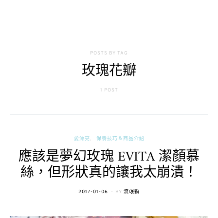
POSTS BY TAG
玫瑰花瓣
1 POST
愛漂亮
保養技巧＆商品介紹
應該是夢幻玫瑰 EVITA 潔顏慕
絲，但形狀真的讓我太崩潰！
POSTED
2017-01-06
BY
流氓顆
ON