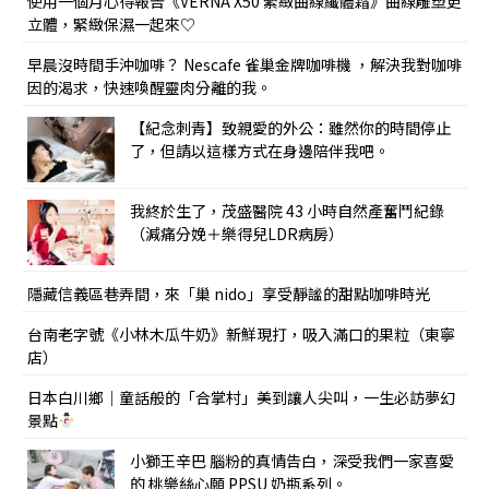
使用一個月心得報告《VERNA X50 緊緻曲線纖體霜》曲線雕塑更
立體，緊緻保濕一起來♡
早晨沒時間手沖咖啡？ Nescafe 雀巢金牌咖啡機 ，解決我對咖啡
因的渴求，快速喚醒靈肉分離的我。
【紀念刺青】致親愛的外公：雖然你的時間停止
了，但請以這樣方式在身邊陪伴我吧。
我終於生了，茂盛醫院 43 小時自然產奮鬥紀錄
（減痛分娩＋樂得兒LDR病房）
隱藏信義區巷弄間，來「巢 nido」享受靜謐的甜點咖啡時光
台南老字號《小林木瓜牛奶》新鮮現打，吸入滿口的果粒（東寧
店）
日本白川鄉｜童話般的「合掌村」美到讓人尖叫，一生必訪夢幻
景點
小獅王辛巴 腦粉的真情告白，深受我們一家喜愛
的 桃樂絲心願 PPSU 奶瓶系列。