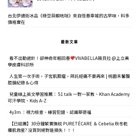
台北伊通街冰品《綠豆蒜蝦啥咪》來自恆春車城的古早味，料多
價格實在
最新文章
看不出動過針！卻神奇年輕回春
VIVABELLA薇貝拉 @上立美
學皮膚科診所
人生第一次手術，子宮肌腺瘤，拜託經痛不要再來 | 桃園禾馨腹
腔鏡紀錄＆心得
兒童線上英文學習推薦： 51 talk 一對一家教、Khan Academy
可汗學院、Kids A-Z
4y3m ：視力檢查、練習犯錯、認識華德福
【已結團】30分鐘緊實撫紋 PURETÉCARE ＆ Cebelia 秋冬乾
癢肌救星? 沒買到絕對是損失！！！