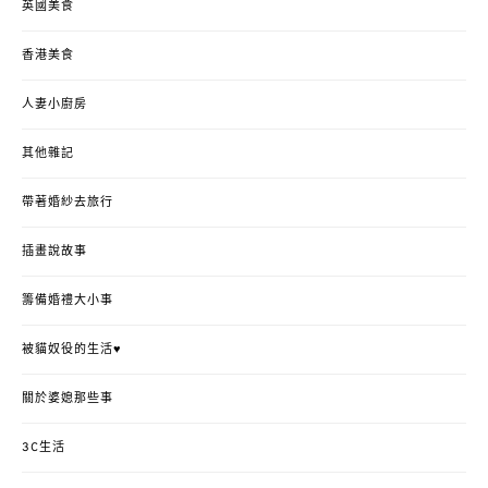
英國美食
香港美食
人妻小廚房
其他雜記
帶著婚紗去旅行
插畫說故事
籌備婚禮大小事
被貓奴役的生活♥
關於婆媳那些事
3C生活