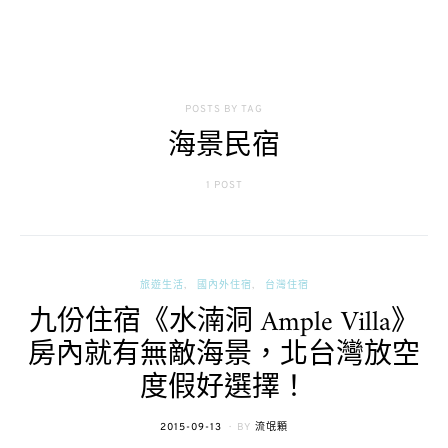
POSTS BY TAG
海景民宿
1 POST
旅遊生活
國內外住宿
台灣住宿
九份住宿《水湳洞 Ample Villa》
房內就有無敵海景，北台灣放空
度假好選擇！
POSTED
2015-09-13
BY
流氓顆
ON