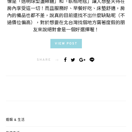
像是「透明球型盪鞦韆」和「臥榻地毯」讓人想整天待在
房內享受這一切！而且服務好、早餐好吃、床墊舒適，房
內的備品也都不差，說真的目前還找不出什麼缺點呢（不
過價位偏高），對於想要在北台灣找個地方窩著度假的朋
友來說絕對會是一個好選擇喔！
VIEW POST
SHARE
婚姻 & 生活