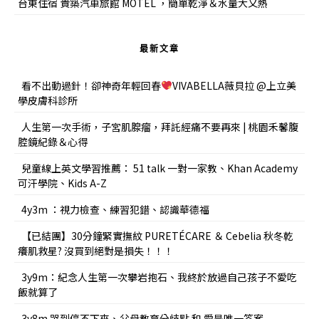
台東住宿 貴築汽車旅館 MOTEL ，簡單乾淨＆水量大又熱
最新文章
看不出動過針！卻神奇年輕回春
VIVABELLA薇貝拉 @上立美
學皮膚科診所
人生第一次手術，子宮肌腺瘤，拜託經痛不要再來 | 桃園禾馨腹
腔鏡紀錄＆心得
兒童線上英文學習推薦： 51 talk 一對一家教、Khan Academy
可汗學院、Kids A-Z
4y3m ：視力檢查、練習犯錯、認識華德福
【已結團】30分鐘緊實撫紋 PURETÉCARE ＆ Cebelia 秋冬乾
癢肌救星? 沒買到絕對是損失！！！
3y9m：紀念人生第一次攀岩抱石、我終於放過自己孩子不愛吃
飯就算了
3y8m 哭到停不下來、父母教育分歧點 和 愛是唯一答案