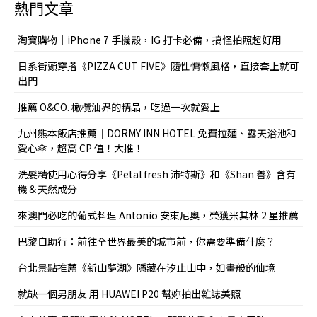
熱門文章
淘寶購物｜iPhone 7 手機殼，IG 打卡必備，搞怪拍照超好用
日系街頭穿搭《PIZZA CUT FIVE》隨性慵懶風格，直接套上就可
出門
推薦 O&CO. 橄欖油界的精品，吃過一次就愛上
九州熊本飯店推薦｜DORMY INN HOTEL 免費拉麵、露天浴池和
愛心傘，超高 CP 值！大推！
洗髮精使用心得分享《Petal fresh 沛特斯》和《Shan 善》含有
機＆天然成分
來澳門必吃的葡式料理 Antonio 安東尼奧，榮獲米其林 2 星推薦
巴黎自助行：前往全世界最美的城市前，你需要準備什麼？
台北景點推薦《新山夢湖》隱藏在汐止山中，如畫般的仙境
就缺一個男朋友 用 HUAWEI P20 幫妳拍出雜誌美照