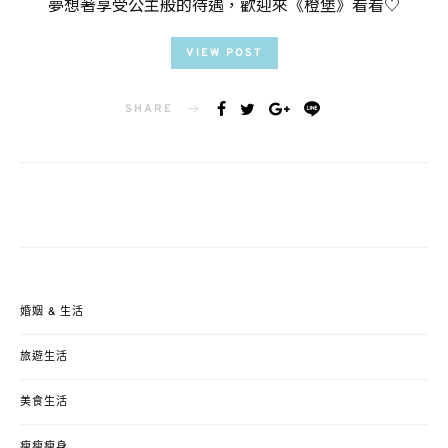
夢想著享受公主般的待遇，歡迎來《橙堡》看看♡
VIEW POST
SHARE
婚姻 & 生活
旅遊生活
美食生活
瘦瘦瘦身