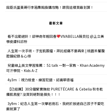
屈臣氏蛋黃哥行李箱集點換購攻略！跟我這樣買最划算！
最新文章
看不出動過針！卻神奇年輕回春
VIVABELLA薇貝拉 @上立美
學皮膚科診所
人生第一次手術，子宮肌腺瘤，拜託經痛不要再來 | 桃園禾馨腹
腔鏡紀錄＆心得
兒童線上英文學習推薦： 51 talk 一對一家教、Khan Academy
可汗學院、Kids A-Z
4y3m ：視力檢查、練習犯錯、認識華德福
【已結團】30分鐘緊實撫紋 PURETÉCARE ＆ Cebelia 秋冬乾
癢肌救星? 沒買到絕對是損失！！！
3y9m：紀念人生第一次攀岩抱石、我終於放過自己孩子不愛吃
飯就算了