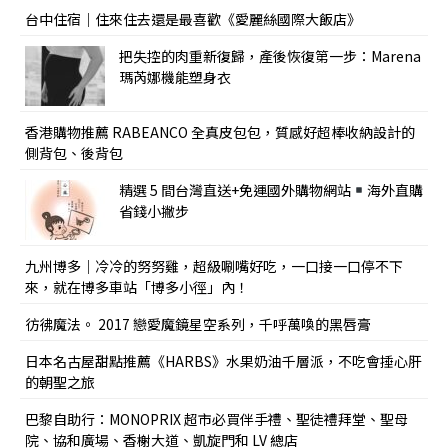
台中住宿｜住來住去還是最喜歡《愛麗絲國際大飯店》
把失控的肉重新復歸，產後恢復第一步：Marena
瑪芮娜機能塑身衣
香港購物推薦 RABEANCO 全真皮包包，質感好超棒收納設計的
側背包、後背包
精選 5 間台灣直送+免運國外購物網站
海外直購
省錢小撇步
九州博多｜冷冷的努努雞，超級唰嘴好吃，一口接一口停不下
來，就在博多車站「博多小徑」內！
彷彿魔法。 2017 戀愛魔鏡星空系列，千呼萬喚的黑唇膏
日本名古屋甜點推薦《HARBS》水果奶油千層派，不吃會捶心肝
的朝聖之旅
巴黎自助行：MONOPRIX 超市必買伴手禮、聖徒禮拜堂、聖母
院、協和廣場、香榭大道、凱旋門和 LV 總店