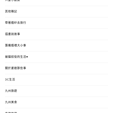
人妻小廚房
其他雜記
帶著婚紗去旅行
插畫說故事
籌備婚禮大小事
被貓奴役的生活♥
關於婆媳那些事
3C生活
九州旅遊
九州美食