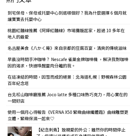
熱門文章
到宅保母、保母或托嬰中心到底哪個好？我為什麼選擇 6 個月就
讓寶寶去托嬰中心
桃園紅麵線推薦《阿燁紅麵線》市場攤販起家，超過 10 多年在
地人的最愛
名古屋美食《八かく庵》來自京都的豆腐百宴，清爽的傳統滋味
早晨沒時間手沖咖啡？ Nescafe 雀巢金牌咖啡機 ，解決我對咖啡
因的渴求，快速喚醒靈肉分離的我。
在這凍結的時間，因雪而成的絕景：北海道札幌｜野幌森林公園
百年紀念塔
台北松山咖啡廳推薦 Joco latte 多種口味熱巧克力，用心實在的
一間好店
使用一個月心得報告《VERNA X50 緊緻曲線纖體霜》曲線雕塑更
立體，緊緻保濕一起來♡
【紀念刺青】致親愛的外公：雖然你的時間停止