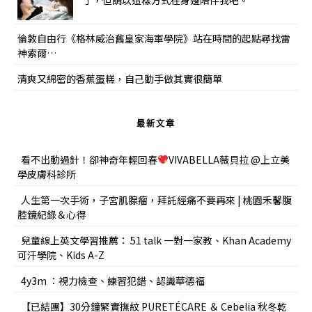
了，但請以這樣方式在身邊陪伴我吧。
倫敦自由行《格林威治舊皇家海軍學院》站在時間的起點尋找雷
神索爾…
清爽又綿密的香蕉蛋糕，自己動手做其實很簡單
最新文章
看不出動過針！卻神奇年輕回春
VIVABELLA薇貝拉 @上立美
學皮膚科診所
人生第一次手術，子宮肌腺瘤，拜託經痛不要再來 | 桃園禾馨腹
腔鏡紀錄＆心得
兒童線上英文學習推薦： 51 talk 一對一家教、Khan Academy
可汗學院、Kids A-Z
4y3m ：視力檢查、練習犯錯、認識華德福
【已結團】30分鐘緊實撫紋 PURETÉCARE ＆ Cebelia 秋冬乾