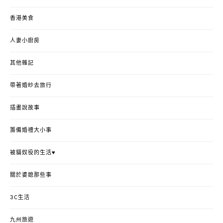
香港美食
人妻小廚房
其他雜記
帶著婚紗去旅行
插畫說故事
籌備婚禮大小事
被貓奴役的生活♥
關於婆媳那些事
3C生活
九州旅遊