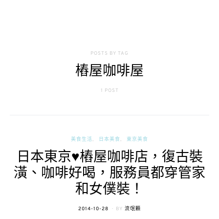
POSTS BY TAG
樁屋咖啡屋
1 POST
美食生活
日本美食
東京美食
日本東京♥樁屋咖啡店，復古裝
潢、咖啡好喝，服務員都穿管家
和女僕裝！
POSTED
2014-10-28
BY
流氓顆
ON