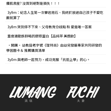
癢肌救星? 沒買到絕對是損失！！！
3y9m：紀念人生第一次攀岩抱石、我終於放過自己孩子不愛吃
飯就算了
3y8m 哭到停不下來、父母教育分歧點 和 愛是唯一答案
重度運動族群喝的膠原蛋白【品純萃 美顏飲】
•開團• 幼教屆老字號《理特尚》由幼兒發展專家共同研發的
學習圖卡＆ 推薦購買清單
3y0m 與老師一起努力，成功克服「抗拒上學」的心。