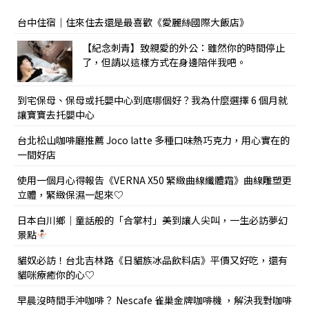
台中住宿｜住來住去還是最喜歡《愛麗絲國際大飯店》
【紀念刺青】致親愛的外公：雖然你的時間停止
了，但請以這樣方式在身邊陪伴我吧。
到宅保母、保母或托嬰中心到底哪個好？我為什麼選擇 6 個月就
讓寶寶去托嬰中心
台北松山咖啡廳推薦 Joco latte 多種口味熱巧克力，用心實在的
一間好店
使用一個月心得報告《VERNA X50 緊緻曲線纖體霜》曲線雕塑更
立體，緊緻保濕一起來♡
日本白川鄉｜童話般的「合掌村」美到讓人尖叫，一生必訪夢幻
景點
貓奴必訪！台北吉林路《日貓族冰品飲料店》平價又好吃，還有
貓咪療癒你的心♡
早晨沒時間手沖咖啡？ Nescafe 雀巢金牌咖啡機 ，解決我對咖啡