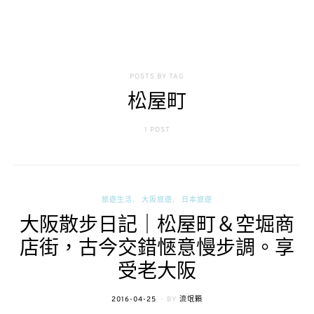
POSTS BY TAG
松屋町
1 POST
旅遊生活
大阪旅遊
日本旅遊
大阪散步日記｜松屋町＆空堀商
店街，古今交錯愜意慢步調。享
受老大阪
POSTED
2016-04-25
BY
流氓顆
ON