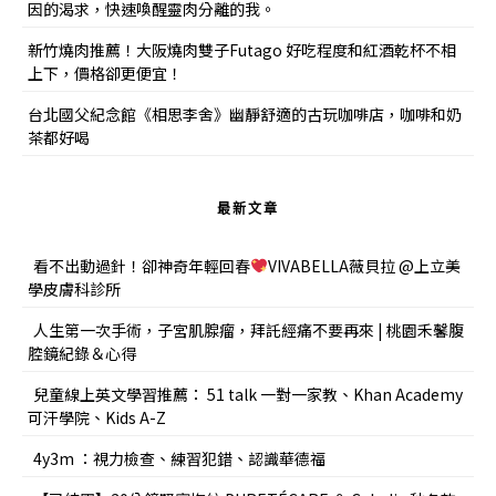
因的渴求，快速喚醒靈肉分離的我。
新竹燒肉推薦！大阪燒肉雙子Futago 好吃程度和紅酒乾杯不相
上下，價格卻更便宜！
台北國父紀念館《相思李舍》幽靜舒適的古玩咖啡店，咖啡和奶
茶都好喝
最新文章
看不出動過針！卻神奇年輕回春
VIVABELLA薇貝拉 @上立美
學皮膚科診所
人生第一次手術，子宮肌腺瘤，拜託經痛不要再來 | 桃園禾馨腹
腔鏡紀錄＆心得
兒童線上英文學習推薦： 51 talk 一對一家教、Khan Academy
可汗學院、Kids A-Z
4y3m ：視力檢查、練習犯錯、認識華德福