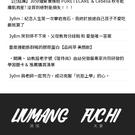
【已結團】30分鐘緊實撫紋 PURETÉCARE ＆ Cebelia 秋冬乾
癢肌救星? 沒買到絕對是損失！！！
3y9m：紀念人生第一次攀岩抱石、我終於放過自己孩子不愛吃
飯就算了
3y8m 哭到停不下來、父母教育分歧點 和 愛是唯一答案
重度運動族群喝的膠原蛋白【品純萃 美顏飲】
•開團• 幼教屆老字號《理特尚》由幼兒發展專家共同研發的
學習圖卡＆ 推薦購買清單
3y0m 與老師一起努力，成功克服「抗拒上學」的心。