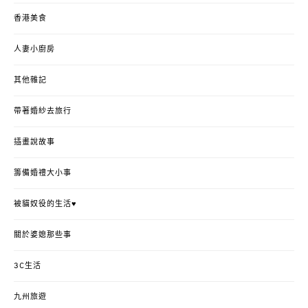
香港美食
人妻小廚房
其他雜記
帶著婚紗去旅行
插畫說故事
籌備婚禮大小事
被貓奴役的生活♥
關於婆媳那些事
3C生活
九州旅遊