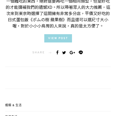
一個難吃的東西，絕對還要再吃一個相同類型，但是好吃
的才能彌補我們的遺憾XD。所以帶著眾人的大力推薦，這
次來到東京時選擇了這間擁有非常多分店，平價又好吃的
日式蛋包飯《ポムの樹 蘋果樹》而且還可以選尺寸大小
喔，對於小小小鳥胃的人來說，真的是太方便了。
VIEW POST
SHARE
婚姻 & 生活