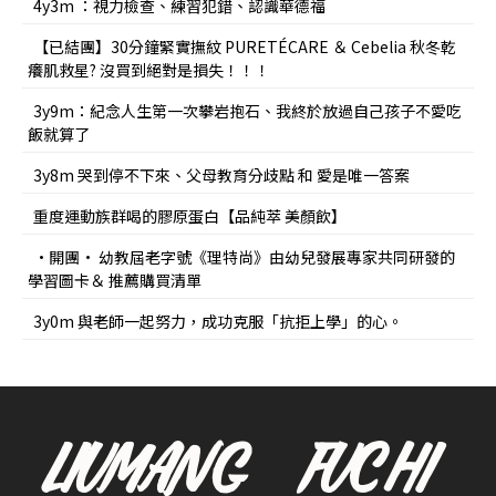
4y3m ：視力檢查、練習犯錯、認識華德福
【已結團】30分鐘緊實撫紋 PURETÉCARE ＆ Cebelia 秋冬乾
癢肌救星? 沒買到絕對是損失！！！
3y9m：紀念人生第一次攀岩抱石、我終於放過自己孩子不愛吃
飯就算了
3y8m 哭到停不下來、父母教育分歧點 和 愛是唯一答案
重度運動族群喝的膠原蛋白【品純萃 美顏飲】
•開團• 幼教屆老字號《理特尚》由幼兒發展專家共同研發的
學習圖卡＆ 推薦購買清單
3y0m 與老師一起努力，成功克服「抗拒上學」的心。