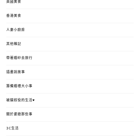
英國美食
香港美食
人妻小廚房
其他雜記
帶著婚紗去旅行
插畫說故事
籌備婚禮大小事
被貓奴役的生活♥
關於婆媳那些事
3C生活