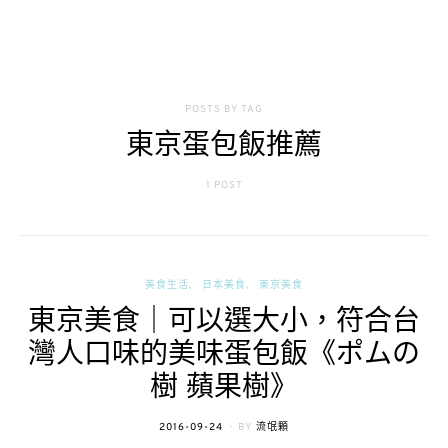
POSTS BY TAG
東京蛋包飯推薦
1 POST
美食生活
日本美食
東京美食
東京美食｜可以選大小，符合台
灣人口味的美味蛋包飯《ポムの
樹 蘋果樹》
POSTED
2016-09-24
BY
流氓顆
ON