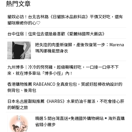
熱門文章
貓奴必訪！台北吉林路《日貓族冰品飲料店》平價又好吃，還有
貓咪療癒你的心♡
台中住宿｜住來住去還是最喜歡《愛麗絲國際大飯店》
把失控的肉重新復歸，產後恢復第一步：Marena
瑪芮娜機能塑身衣
九州博多｜冷冷的努努雞，超級唰嘴好吃，一口接一口停不下
來，就在博多車站「博多小徑」內！
香港購物推薦 RABEANCO 全真皮包包，質感好超棒收納設計的
側背包、後背包
日本名古屋甜點推薦《HARBS》水果奶油千層派，不吃會捶心肝
的朝聖之旅
精選 5 間台灣直送+免運國外購物網站
海外直購
省錢小撇步