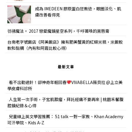
成為 IMEDEEN 膠原蛋白狂教徒，眼圈淡化、肌
膚改善看得見
彷彿魔法。 2017 戀愛魔鏡星空系列，千呼萬喚的黑唇膏
台南老字號飯店《阿美飯店》擁有肥美蟹黃的紅蟳米糕，米飯較
軟和黏稠（內有和阿霞比較心得）
最新文章
看不出動過針！卻神奇年輕回春
VIVABELLA薇貝拉 @上立美
學皮膚科診所
人生第一次手術，子宮肌腺瘤，拜託經痛不要再來 | 桃園禾馨腹
腔鏡紀錄＆心得
兒童線上英文學習推薦： 51 talk 一對一家教、Khan Academy
可汗學院、Kids A-Z