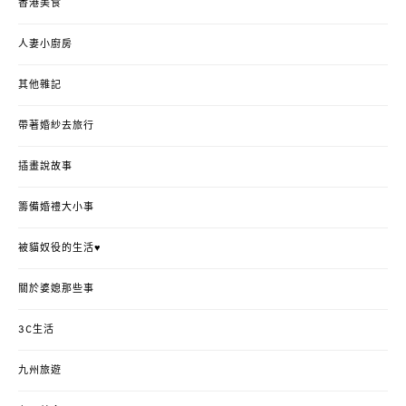
香港美食
人妻小廚房
其他雜記
帶著婚紗去旅行
插畫說故事
籌備婚禮大小事
被貓奴役的生活♥
關於婆媳那些事
3C生活
九州旅遊