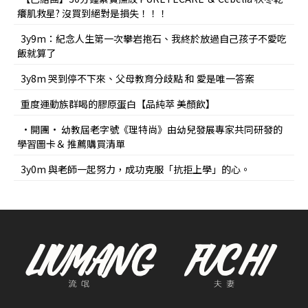
癢肌救星? 沒買到絕對是損失！！！
3y9m：紀念人生第一次攀岩抱石、我終於放過自己孩子不愛吃
飯就算了
3y8m 哭到停不下來、父母教育分歧點 和 愛是唯一答案
重度運動族群喝的膠原蛋白【品純萃 美顏飲】
•開團• 幼教屆老字號《理特尚》由幼兒發展專家共同研發的
學習圖卡＆ 推薦購買清單
3y0m 與老師一起努力，成功克服「抗拒上學」的心。