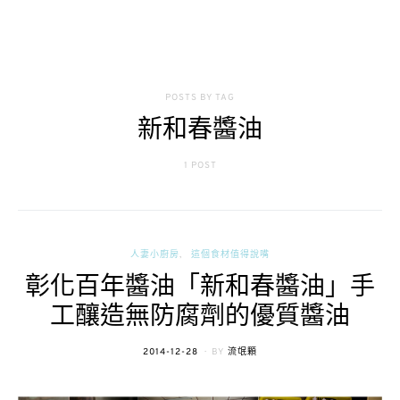
POSTS BY TAG
新和春醬油
1 POST
人妻小廚房
這個食材值得說嘴
彰化百年醬油「新和春醬油」手
工釀造無防腐劑的優質醬油
POSTED
2014-12-28
BY
流氓顆
ON