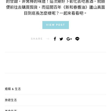
的甘甜，非常棒的味道！這次剛好下彰化去吃喜酒，就順
便前往去購買囤貨，而這間百年《新和春醬油》廬山真面
目到底長怎麼樣呢？一起來看看吧。
VIEW POST
SHARE
婚姻 & 生活
旅遊生活