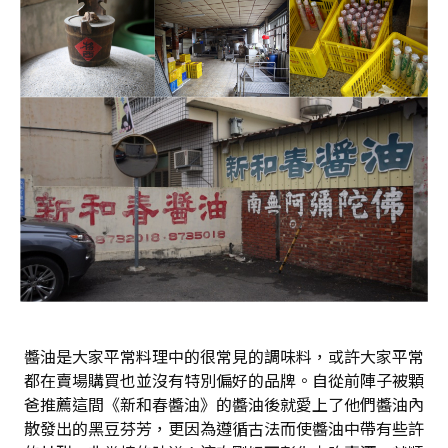
醬油是大家平常料理中的很常見的調味料，或許大家平常
都在賣場購買也並沒有特別偏好的品牌。自從前陣子被顆
爸推薦這間《新和春醬油》的醬油後就愛上了他們醬油內
散發出的黑豆芬芳，更因為遵循古法而使醬油中帶有些許