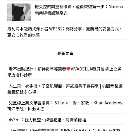
把失控的肉重新復歸，產後恢復第一步：Marena
瑪芮娜機能塑身衣
飛利浦水龍頭式淨水器 WP3812 開箱分享，更簡易的安裝方式、
更安心乾淨的水質
最新文章
看不出動過針！卻神奇年輕回春
VIVABELLA薇貝拉 @上立美
學皮膚科診所
人生第一次手術，子宮肌腺瘤，拜託經痛不要再來 | 桃園禾馨腹
腔鏡紀錄＆心得
兒童線上英文學習推薦： 51 talk 一對一家教、Khan Academy
可汗學院、Kids A-Z
4y3m ：視力檢查、練習犯錯、認識華德福
【已結團】30分鐘緊實撫紋 PURETÉCARE ＆ Cebelia 秋冬乾