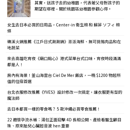
其實，送孩子去的幼稚園，代表著父母對孩子的
期望在哪裡 – 關於桃園區幼稚園參觀心得。
女生去日本必買的日用品，Center-in 衛生棉 和 蘇菲 ソフィ 棉
條
礁溪火鍋推薦《江戶日式涮涮鍋》澎派海鮮、無可挑惕肉品和在
地蔬菜
來去高雄吃宵夜《廟口點心》港式菜單台式口味，宵夜時段滿滿
都是人！
房內有海景！釜山海雲台 Ciel De Mer 飯店，一晚 $1200 物超所
值的住宿首選
台北衣服修改推薦《YVES》設計修改一次搞定，讓衣服更有型的
魔法師
去日本都買一樣的零食嗎？ 5 款沖繩必買零食推薦！
22 週懷孕流水帳：湯包正面迎擊 4D 長相公開、產檢看醫生顧目
珠、原來胎兒心臟超音波 hen 重要