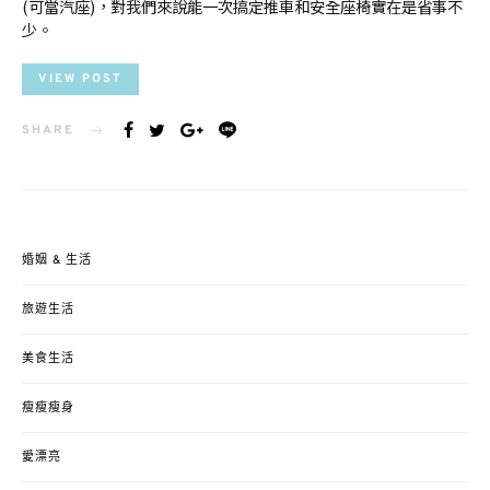
(可當汽座)，對我們來說能一次搞定推車和安全座椅實在是省事不
少。
VIEW POST
SHARE
婚姻 & 生活
旅遊生活
美食生活
瘦瘦瘦身
愛漂亮