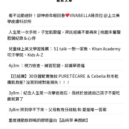
最新文章
看不出動過針！卻神奇年輕回春
VIVABELLA薇貝拉 @上立美
學皮膚科診所
人生第一次手術，子宮肌腺瘤，拜託經痛不要再來 | 桃園禾馨腹
腔鏡紀錄＆心得
兒童線上英文學習推薦： 51 talk 一對一家教、Khan Academy
可汗學院、Kids A-Z
4y3m ：視力檢查、練習犯錯、認識華德福
【已結團】30分鐘緊實撫紋 PURETÉCARE ＆ Cebelia 秋冬乾
癢肌救星? 沒買到絕對是損失！！！
3y9m：紀念人生第一次攀岩抱石、我終於放過自己孩子不愛吃
飯就算了
3y8m 哭到停不下來、父母教育分歧點 和 愛是唯一答案
重度運動族群喝的膠原蛋白【品純萃 美顏飲】