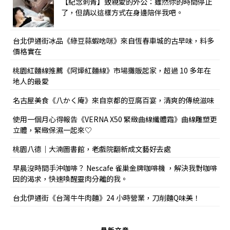
【紀念刺青】致親愛的外公：雖然你的時間停止
了，但請以這樣方式在身邊陪伴我吧。
台北伊通街冰品《綠豆蒜蝦啥咪》來自恆春車城的古早味，料多
價格實在
桃園紅麵線推薦《阿燁紅麵線》市場攤販起家，超過 10 多年在
地人的最愛
名古屋美食《八かく庵》來自京都的豆腐百宴，清爽的傳統滋味
使用一個月心得報告《VERNA X50 緊緻曲線纖體霜》曲線雕塑更
立體，緊緻保濕一起來♡
桃園八德｜大湳圖書館，老戲院翻新成文藝好去處
早晨沒時間手沖咖啡？ Nescafe 雀巢金牌咖啡機 ，解決我對咖啡
因的渴求，快速喚醒靈肉分離的我。
台北伊通街《台灣牛牛肉麵》24 小時營業，刀削麵Q味美！