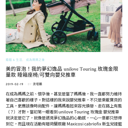
婚姻 & 生活
成為媽媽之後
美的冒泡！我的夢幻逸品 unilove Touring 玫瑰金限
量款 睡箱座椅/可雙向嬰兒推車
POSTED
2019-02-19
BY
流氓顆
ON
在成為媽媽之前、懷孕後，甚至是當了媽媽後，我一直都努力維持
著自己喜歡的樣子。對這樣的我來說嬰兒推車，不只是乘載寶貝的
工具，更應該像時尚配件，讓媽媽看起來容光煥發、走在路上有風
（？）才對。當初第一眼看到 unilove Touring 玫瑰金 嬰兒推車
就決定是它了，就像是遇見夢幻逸品的心動感，一心一意都只想得
到它，而且現在活動有贈荷蘭原廠 Maxicosi cabriofix 新生兒提籃