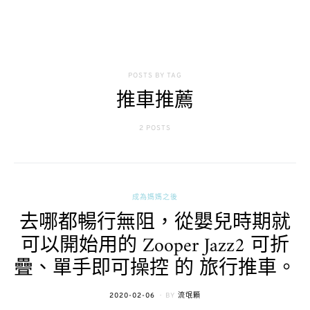
POSTS BY TAG
推車推薦
2 POSTS
成為媽媽之後
去哪都暢行無阻，從嬰兒時期就
可以開始用的 Zooper Jazz2 可折
疊、單手即可操控 的 旅行推車。
POSTED
2020-02-06
BY
流氓顆
ON