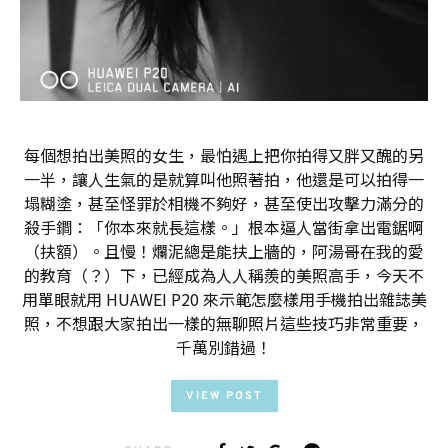
每個想拍出美照的女生，最怕遇上把你拍得又胖又醜的另
一半，讓人生氣的是就算叫他照著拍，他還是可以拍得一
塌糊塗，甚至怪罪於相機不夠好，甚至使出攻擊力滿分的
殺手鐧：「你本來就長這樣。」根本逼人當街拿出電鋸啊
（扶額）。且慢！爛泥總是能扶上牆的，阿湯哥在我的愛
的教育（？）下，已經成為人人稱羨的美照高手，今天不
用單眼就用 HUAWEI P20 來示範怎麼樣用手機拍出雜誌美
照，不想跟大家拍出一樣的無聊照片這些技巧非常重要，
千萬別錯過！
VIEW POST