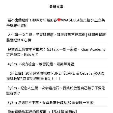
最新文章
看不出動過針！卻神奇年輕回春
VIVABELLA薇貝拉 @上立美
學皮膚科診所
人生第一次手術，子宮肌腺瘤，拜託經痛不要再來 | 桃園禾馨腹
腔鏡紀錄＆心得
兒童線上英文學習推薦： 51 talk 一對一家教、Khan Academy
可汗學院、Kids A-Z
4y3m ：視力檢查、練習犯錯、認識華德福
【已結團】30分鐘緊實撫紋 PURETÉCARE ＆ Cebelia 秋冬乾
癢肌救星? 沒買到絕對是損失！！！
3y9m：紀念人生第一次攀岩抱石、我終於放過自己孩子不愛吃
飯就算了
3y8m 哭到停不下來、父母教育分歧點 和 愛是唯一答案
重度運動族群喝的膠原蛋白【品純萃 美顏飲】