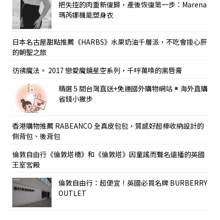
把失控的肉重新復歸，產後恢復第一步：Marena
瑪芮娜機能塑身衣
日本名古屋甜點推薦《HARBS》水果奶油千層派，不吃會捶心肝
的朝聖之旅
彷彿魔法。 2017 戀愛魔鏡星空系列，千呼萬喚的黑唇膏
精選 5 間台灣直送+免運國外購物網站
海外直購
省錢小撇步
香港購物推薦 RABEANCO 全真皮包包，質感好超棒收納設計的
側背包、後背包
倫敦自由行《倫敦塔橋》和《倫敦塔》因童謠而聲名遠播的英國
王室宮殿
倫敦自由行：超便宜！英國必買名牌 BURBERRY
OUTLET